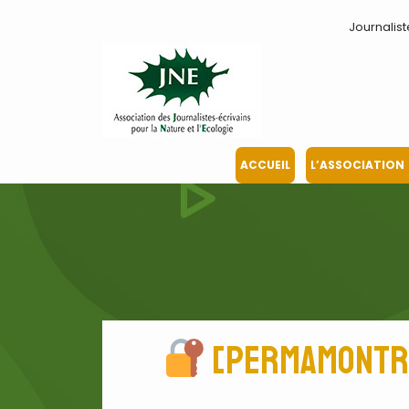
Journalist
ACCUEIL
L’ASSOCIATION
[PermaMontreui