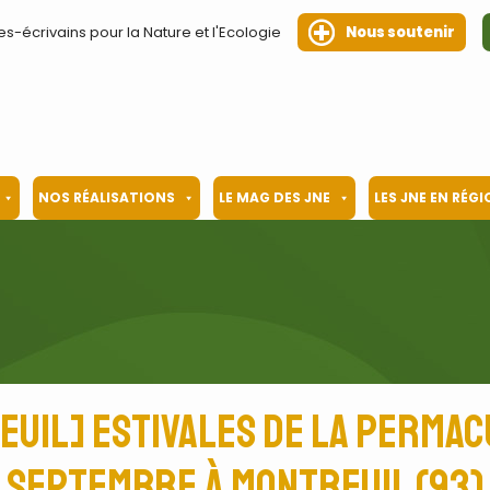
es-écrivains pour la Nature et l'Ecologie
Nous soutenir
NOS RÉALISATIONS
LE MAG DES JNE
LES JNE EN RÉG
l] Estivales de la Permacult
septembre à Montreuil (93)