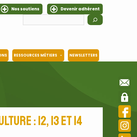
Nos soutiens
Devenir adhérent
IONS
RESSOURCES MÉTIERS
NEWSLETTERS
ure : 12, 13 et 14