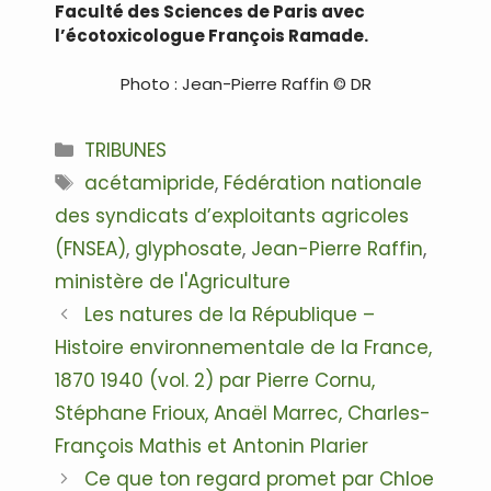
Faculté des Sciences de Paris avec
l’écotoxicologue François Ramade.
Photo : Jean-Pierre Raffin © DR
Catégories
TRIBUNES
Étiquettes
acétamipride
,
Fédération nationale
des syndicats d’exploitants agricoles
(FNSEA)
,
glyphosate
,
Jean-Pierre Raffin
,
ministère de l'Agriculture
Navigation
Les natures de la République –
des
Histoire environnementale de la France,
articles
1870 1940 (vol. 2) par Pierre Cornu,
Stéphane Frioux, Anaël Marrec, Charles-
François Mathis et Antonin Plarier
Ce que ton regard promet par Chloe