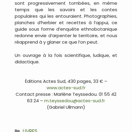
sont progressivement tombées, en même
temps que les savoirs et les contes
populaires qui les entouraient. Photographies,
planches d’herbier et recettes à l’appui, ce
guide sous forme d’enquête ethnobotanique
redonne envie d’arpenter le territoire, et nous
réapprend à y glaner ce que l’on peut.
Un ouvrage à la fois scientifique, ludique, et
didactique.
.
Éditions Actes Sud, 430 pages, 33 € –
www.actes-sud.fr
Contact presse : Marlène Teyssedou. 01 55 42
63 24 –
m.teyssedou@actes-sud.fr
(Gabriel Ullmann)
.
Catégories
LIVRES