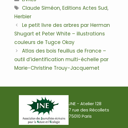
Étiquettes
Claude Siméon
,
Editions Actes Sud
,
Herbier
Navigation
Le petit livre des arbres par Herman
des
Shugart et Peter White – illustrations
articles
couleurs de Tugce Okay
Atlas des bois feuillus de France –
outil d’identification multi-échelle par
Marie-Christine Trouy-Jacquemet
JNE - Atelier 128
7 rue des Récollets
75010 Paris