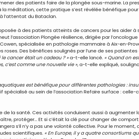
mener des patients faire de la plongée sous-marine. La press
 à la méditation, cette pratique s’est révélée bénéfique po
 l’attentat du Bataclan.
oposée à des patients atteints de cancers pour les aider à s
ut l’association Plongée résilience, dirigée par l’oncologue 
 Cowen, spécialisée en pathologie mammaire à Aix-en-Prov
les roses. Des bénéfices soulignés par l’une de ses patiente
si le cancer était un cadeau ? »
a-t-elle lancé.
« Quand on est
es, c’est comme une nouvelle vie »,
a-t-elle expliqué, soulign
aquatiques est bénéfique pour différentes pathologies : ins
if spécialisé au sein de l’association Refaire surface : celle
vice de la santé. Ces activités conduisent aussi à augmente
ître, protéger… Et si c’était la clé pour changer de compor
angera s’il n’y a pas une volonté collective. Pour le moment,
udes scientifiques.
« En Europe, il y a quatre consortiums qui