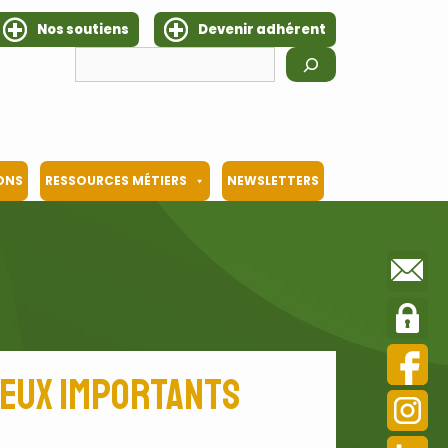
Nos soutiens
Devenir adhérent
Rechercher
IONS
RESSOURCES MÉTIERS
NEWSLETTERS
njeux importants