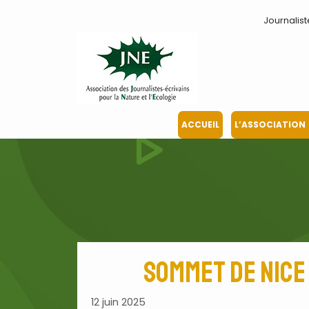
Aller
Journalist
au
contenu
ACCUEIL
L’ASSOCIATION
Sommet de Nice 
12 juin 2025