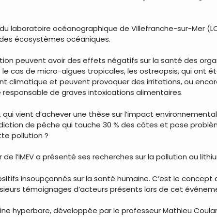
, du laboratoire océanographique de Villefranche-sur-Mer (LO
é des écosystèmes océaniques.
lution peuvent avoir des effets négatifs sur la santé des o
le cas de micro-algues tropicales, les ostreopsis, qui ont ét
 climatique et peuvent provoquer des irritations, ou encore
e responsable de graves intoxications alimentaires.
, qui vient d’achever une thèse sur l’impact environnementa
erdiction de pêche qui touche 30 % des côtes et pose problè
e pollution ?
 de l’IMEV a présenté ses recherches sur la pollution au lithi
ositifs insoupçonnés sur la santé humaine. C’est le concept
usieurs témoignages d’acteurs présents lors de cet événem
e hyperbare, développée par le professeur Mathieu Coulange