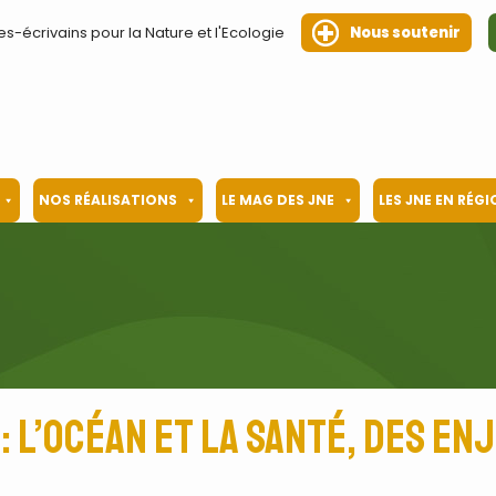
es-écrivains pour la Nature et l'Ecologie
Nous soutenir
NOS RÉALISATIONS
LE MAG DES JNE
LES JNE EN RÉG
: l’océan et la santé, des e