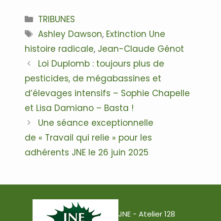
Catégories
TRIBUNES
Étiquettes
Ashley Dawson
,
Extinction Une
histoire radicale
,
Jean-Claude Génot
Navigation
Loi Duplomb : toujours plus de
des
pesticides, de mégabassines et
articles
d’élevages intensifs – Sophie Chapelle
et Lisa Damiano – Basta !
Une séance exceptionnelle
de « Travail qui relie » pour les
adhérents JNE le 26 juin 2025
JNE - Atelier 128