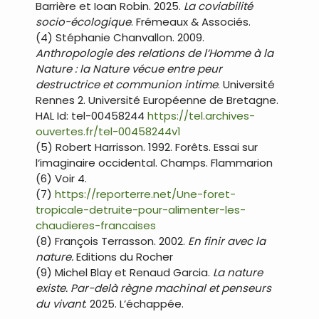
Barrière et Ioan Robin. 2025.
La coviabilité
socio-écologique
. Frémeaux & Associés.
(4) Stéphanie Chanvallon. 2009.
Anthropologie des relations de l’Homme à la
Nature : la Nature vécue entre peur
destructrice et communion intime
. Université
Rennes 2. Université Européenne de Bretagne.
HAL Id: tel-00458244
https://tel.archives-
ouvertes.fr/tel-00458244v1
(5) Robert Harrisson. 1992. Forêts. Essai sur
l‘imaginaire occidental. Champs. Flammarion
(6) Voir 4.
(7)
https://reporterre.net/Une-foret-
tropicale-detruite-pour-alimenter-les-
chaudieres-francaises
(8) François Terrasson. 2002.
En finir avec la
nature.
Editions du Rocher
(9) Michel Blay et Renaud Garcia.
La nature
existe. Par-delà règne machinal et penseurs
du vivant
. 2025. L’échappée.