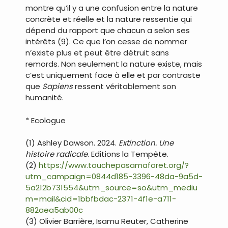
montre qu’il y a une confusion entre la nature
concrète et réelle et la nature ressentie qui
dépend du rapport que chacun a selon ses
intérêts (9). Ce que l’on cesse de nommer
n’existe plus et peut être détruit sans
remords. Non seulement la nature existe, mais
c’est uniquement face à elle et par contraste
que
Sapiens
ressent véritablement son
humanité.
* Ecologue
(1) Ashley Dawson. 2024.
Extinction. Une
histoire radicale
. Editions la Tempête.
(2)
https://www.touchepasamaforet.org/?
utm_campaign=0844d185-3396-48da-9a5d-
5a212b731554&utm_source=so&utm_mediu
m=mail&cid=1bbfbdac-2371-4f1e-a711-
882aea5ab00c
(3) Olivier Barrière, Isamu Reuter, Catherine