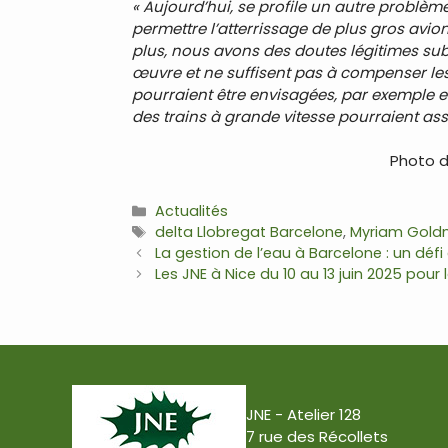
« Aujourd’hui, se profile un autre problème
permettre l’atterrissage de plus gros avio
plus, nous avons des doutes légitimes su
œuvre et ne suffisent pas à compenser les 
pourraient être envisagées, par exemple 
des trains à grande vitesse pourraient assu
Photo d
Catégories
Actualités
Étiquettes
delta Llobregat Barcelone
,
Myriam Gold
Navigation
La gestion de l’eau à Barcelone : un défi
des
Les JNE à Nice du 10 au 13 juin 2025 pou
articles
JNE - Atelier 128
7 rue des Récollets