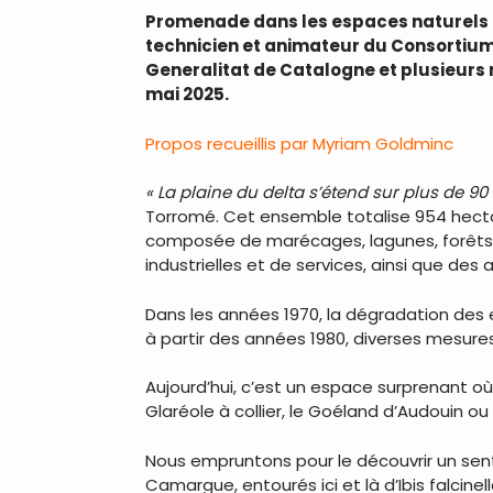
Promenade dans les espaces naturels d
technicien et animateur du Consortium 
Generalitat de Catalogne et plusieurs 
mai 2025.
Propos recueillis par Myriam Goldminc
« La plaine du delta s’étend sur plus de 9
Torromé. Cet ensemble totalise 954 hecta
composée de marécages, lagunes, forêts et
industrielles et de services, ainsi que de
Dans les années 1970, la dégradation des 
à partir des années 1980, diverses mesures
Aujourd’hui, c’est un espace surprenant o
Glaréole à collier, le Goéland d’Audouin o
Nous empruntons pour le découvrir un sen
Camargue, entourés ici et là d’Ibis falcinel