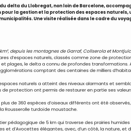
u delta du Llobregat, non loin de Barcelone, accompag
pour la gestion et la protection des espaces naturels,
municipalités. Une visite réalisée dans le cadre du voya
0 km², depuis les montagnes de Garraf, Collserola et Montjuïc
res d’espaces naturels, classés comme zone de protection 
 plages, le delta a connu de profondes transformations. Au
s agglomérations comptant des centaines de milliers d’habita
espaces naturels a atteint des niveaux alarmants et sembla
 de protection ont permis de restaurer en partie ses valeurs
ù plus de 360 espèces d’oiseaux différents ont été observés
u la Rousserolle turdoïde moustache.
tier pédagogique de 5 km qui traverse des prairies humides
les et d’Avocettes élégantes, avec, d’un côté, la nature, et de