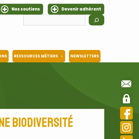
Nos soutiens
Devenir adhérent
Rechercher
IONS
RESSOURCES MÉTIERS
NEWSLETTERS
ne biodiversité