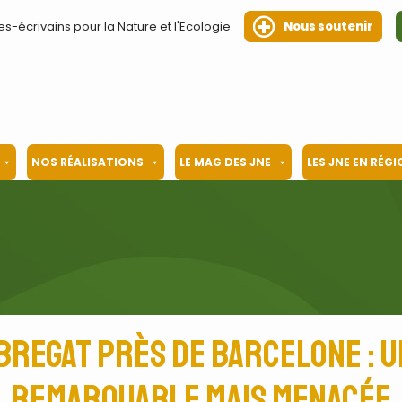
es-écrivains pour la Nature et l'Ecologie
Nous soutenir
NOS RÉALISATIONS
LE MAG DES JNE
LES JNE EN RÉG
obregat près de Barcelone : u
remarquable mais menacée