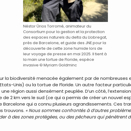
Néstor Úrios Torromé, animateur du
Consortium pour la gestion et la protection
des espaces naturels du delta du LIobregat,
près de Barcelone, et guide des JNE pour la
découverte de cette zone humide lors de
leur voyage de presse en mai 2025. Il tient à
la main une tortue de Floride, espèce
invasive © Myriam Goldminc
pour la biodiversité menacée également par de nombreuse
tats-Unis) ou la tortue de Floride. Un autre facteur particul
ne région aussi densément peuplée. D’un côté, l’extension 
 de 2 km vers le sud (ce qui a permis de créer un nouvel e
t de Barcelone qui a connu plusieurs agrandissements. Ces tr
s trouvons.
« Nous sommes confrontés à d’autres problèmes 
r à des zones protégées, ou des pêcheurs qui pénètrent dan