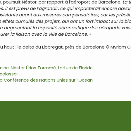
,
poursuit Néstor, par rapport à l’aéroport de Barcelone.
La 
ns, il est prévu de l’agrandir, ce qui impacterait encore dav
bsistants quant aux mesures compensatoires, car les précéd
effets cumulés des projets, qui ont un fort impact sur la bio
en augmentant la capacité aéronautique des aéroports voisi
rer la liaison avec la ville de Barcelone. »
u haut : le delta du Llobregat, près de Barcelone © Myriam 
minc
,
Néstor Úrios Torromé
,
tortue de Floride
 colossal
r la Conférence des Nations Unies sur l’Océan