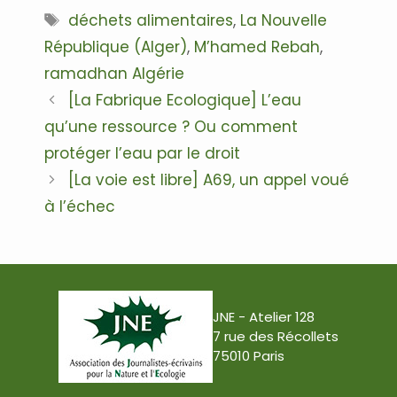
Étiquettes
déchets alimentaires
,
La Nouvelle
République (Alger)
,
M’hamed Rebah
,
ramadhan Algérie
Navigation
[La Fabrique Ecologique] L’eau
des
qu’une ressource ? Ou comment
articles
protéger l’eau par le droit
[La voie est libre] A69, un appel voué
à l’échec
JNE - Atelier 128
7 rue des Récollets
75010 Paris