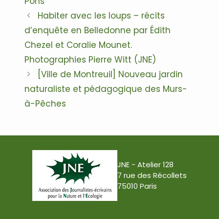
Pons
Navigation
Habiter avec les loups – récits
des
d’enquête en Belledonne par Édith
articles
Chezel et Coralie Mounet.
Photographies Pierre Witt (JNE)
[Ville de Montreuil] Nouveau jardin
naturaliste et pédagogique des Murs-
à-Pêches
JNE - Atelier 128
7 rue des Récollets
75010 Paris