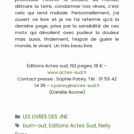
détruire la terre, condamner nos rêves, c’est
cela qui rend malade. Personnellement, j’ai
ouvert ce livre et je ne l’ai refermé qu’à la
dernière page, prise par la sensibilité de ces
mots qui dévoilent avec pudeur la douleur
mais aussi, finalement, l’espoir de guérir le
monde, le vivant. Un très beau livre.
.
Éditions Actes sud, 192 pages, 18 € –
www.actes-sud.fr
Contact presse : Sophie Patey. Tél. : 01 55 42
14 39 –
s.patey@actes-sud.fr
(Danièle Boone)
.
Catégories
LES LIVRES DES JNE
Étiquettes
burn-out
,
Editions Actes Sud
,
Nelly