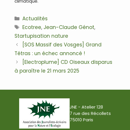
climatique.
Catégories
Actualités
Étiquettes
Ecotree
,
Jean-Claude Génot
,
Startupisation nature
Navigation
[SOS Massif des Vosges] Grand
des
Tétras : un échec annoncé !‍
articles
[Electroplume] CD Oiseaux disparus
à paraître le 21 mars 2025
JNE - Atelier 128
7 rue des Récollets
75010 Paris