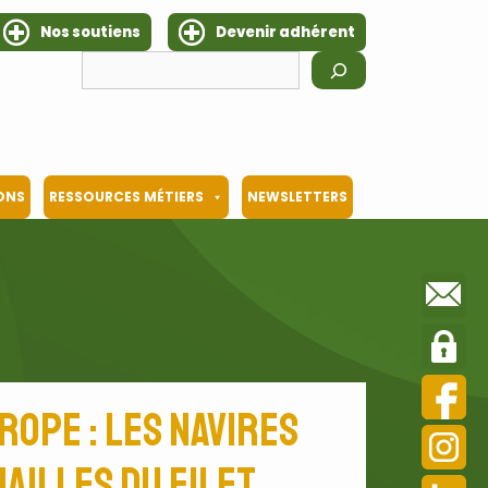
Nos soutiens
Devenir adhérent
IONS
RESSOURCES MÉTIERS
NEWSLETTERS
ope : les navires
ailles du filet