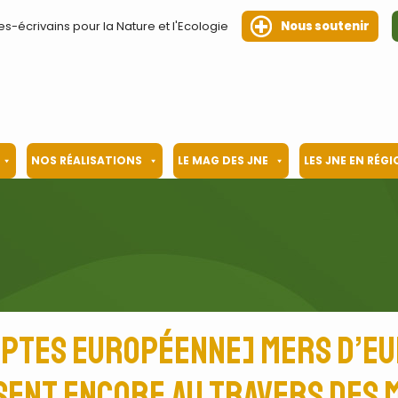
es-écrivains pour la Nature et l'Ecologie
Nous soutenir
NOS RÉALISATIONS
LE MAG DES JNE
LES JNE EN RÉG
ptes européenne] Mers d’Eur
ent encore au travers des m