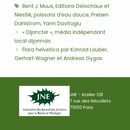
Étiquettes
Bent J. Muus
,
Editions Delachaux et
Niestlé
,
poissons d'eau douce
,
Preben
Dahlstrom
,
Yann Davitoglu
Navigation
« Dijoncter », média indépendant
des
local dijonnais
articles
Flora helvetica par Konrad Lauber,
Gerhart Wagner et Andreas Gygax
JNE - Atelier 128
7 rue des Récollets
75010 Paris