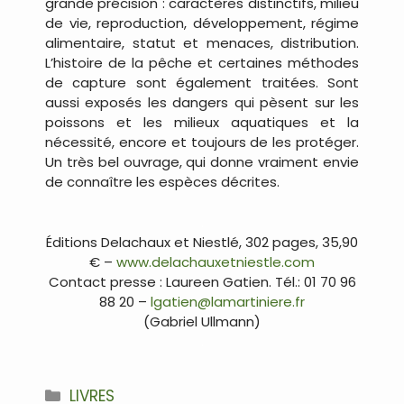
grande précision : caractères distinctifs, milieu
de vie, reproduction, développement, régime
alimentaire, statut et menaces, distribution.
L’histoire de la pêche et certaines méthodes
de capture sont également traitées. Sont
aussi exposés les dangers qui pèsent sur les
poissons et les milieux aquatiques et la
nécessité, encore et toujours de les protéger.
Un très bel ouvrage, qui donne vraiment envie
de connaître les espèces décrites.
.
Éditions Delachaux et Niestlé, 302 pages, 35,90
€ –
www.delachauxetniestle.com
Contact presse : Laureen Gatien. Tél.: 01 70 96
88 20 –
lgatien@lamartiniere.fr
(Gabriel Ullmann)
.
Catégories
LIVRES