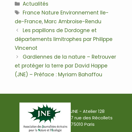
Catégories
Actualités
Étiquettes
France Nature Environnement Ile-
de-France
,
Marc Ambroise-Rendu
Navigation
Les papillons de Dordogne et
des
départements limitrophes par Philippe
articles
Vincenot
Gardiennes de la nature – Retrouver
et protéger la terre par David Happe
(JNE) – Préface : Myriam Bahaffou
JNE - Atelier 128
7 rue des Récollets
75010 Paris