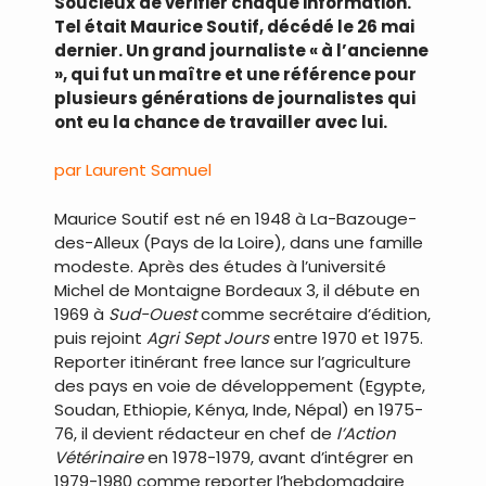
Soucieux de vérifier chaque information.
Tel était Maurice Soutif, décédé le 26 mai
dernier. Un grand journaliste « à l’ancienne
», qui fut un maître et une référence pour
plusieurs générations de journalistes qui
ont eu la chance de travailler avec lui.
par Laurent Samuel
Maurice Soutif est né en 1948 à La-Bazouge-
des-Alleux (Pays de la Loire), dans une famille
modeste. Après des études à l’université
Michel de Montaigne Bordeaux 3, il débute en
1969 à
Sud-Ouest
comme secrétaire d’édition,
puis rejoint
Agri Sept Jours
entre 1970 et 1975.
Reporter itinérant free lance sur l’agriculture
des pays en voie de développement (Egypte,
Soudan, Ethiopie, Kénya, Inde, Népal) en 1975-
76, il devient rédacteur en chef de
l’Action
Vétérinaire
en 1978-1979, avant d’intégrer en
1979-1980 comme reporter l’hebdomadaire