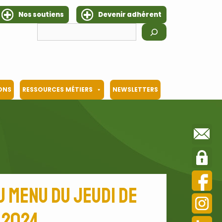
Nos soutiens
Devenir adhérent
Rechercher
IONS
RESSOURCES MÉTIERS
NEWSLETTERS
u menu du Jeudi de
 2024