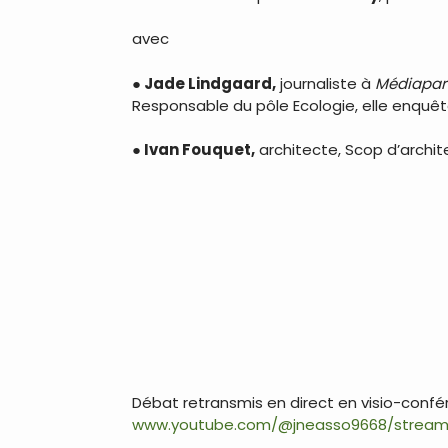
avec
● Jade Lindgaard,
journaliste à
Médiapar
Responsable du pôle Ecologie, elle enquête s
● Ivan Fouquet,
architecte, Scop d’archit
Débat retransmis en direct en visio-conf
www.youtube.com/@jneasso9668/strea