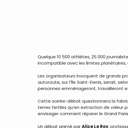
Quelque 10 500 athlètes, 25 000 journalist
incompatible avec les limites planétaires, 
Les organisateurs invoquent de grands proj
autoroute, sur l’Île Saint-Denis, serait, s
personnes emménageront, travailleront et
Cette soirée-débat questionnera la fabriq
terres fertiles qu’en extraction de valeur
envisager comment réparer le Grand Paris
Un débat animé par
Alice Le Roy
, profes