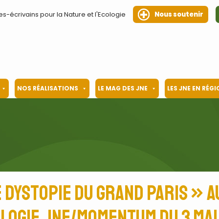
es-écrivains pour la Nature et l'Ecologie
Nous soutenir
NOS RÉALISATIONS
LE MAG DES JNE
LES JNE EN RÉG
e dystopie du Grand Paris » a
ologie JNE/Momentum du 3 mai