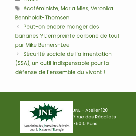
Étiquettes
écoféministe
,
Maria Mies
,
Veronika
Bennholdt-Thomsen
Navigation
Peut-on encore manger des
des
bananes ? L’empreinte carbone de tout
articles
par Mike Berners-Lee
Sécurité sociale de l’alimentation
(SSA), un outil Indispensable pour la
défense de l’ensemble du vivant !
JNE - Atelier 128
7 rue des Récollets
75010 Paris