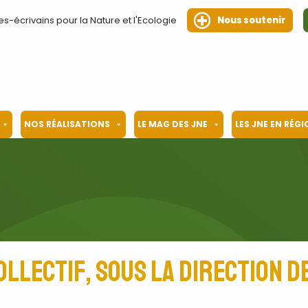
es-écrivains pour la Nature et l'Ecologie
Nous soutenir
NOS RÉALISATIONS
LE MAG DES JNE
LES JNE EN RÉG
ollectif, sous la direction de