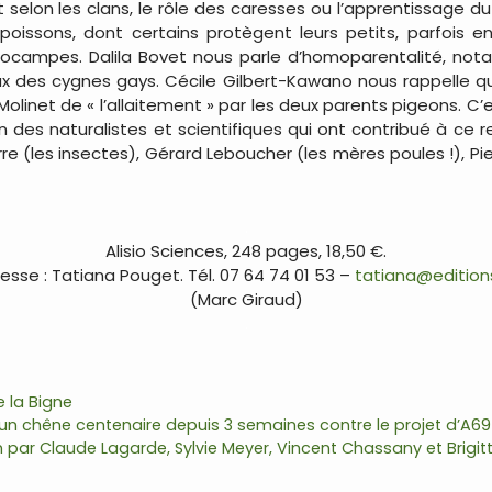
nt selon les clans, le rôle des caresses ou l’apprentissage
oissons, dont certains protègent leurs petits, parfois 
pocampes. Dalila Bovet nous parle d’homoparentalité, not
x des cygnes gays. Cécile Gilbert-Kawano nous rappelle qu
olinet de « l’allaitement » par les deux parents pigeons. C’es
n des naturalistes et scientifiques qui ont contribué à ce re
re (les insectes), Gérard Leboucher (les mères poules !), P
.
Alisio Sciences, 248 pages, 18,50 €.
sse : Tatiana Pouget. Tél. 07 64 74 01 53 –
tatiana@edition
(Marc Giraud)
.
e la Bigne
 un chêne centenaire depuis 3 semaines contre le projet d’A69
n par Claude Lagarde, Sylvie Meyer, Vincent Chassany et Brigit