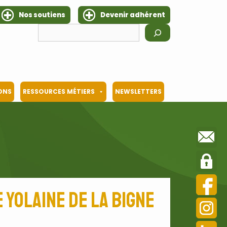
Nos soutiens
Devenir adhérent
Rechercher
IONS
RESSOURCES MÉTIERS
NEWSLETTERS
 Yolaine de La Bigne