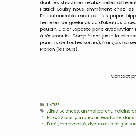
dont les structures relationnelles diffère
Patrick Louisy nous emmènent chez les p
l’incontournable exemple des papas hip
femelles de goélands ou d’albatros à ceu
poulain, Didier Laposte parle avec Myriam M
à résumer ici. Complétons juste la citatio
parents de toutes sortes), François Lasser
Marion (les ours).
Contact pre
Catégories
LIVRES
Étiquettes
Alisio Sciences
,
animal parent
,
Yolaine d
Navigation
Mira, 32 ans, grimpeuse résistante dans
des
Forêt, biodiversité, dynamique et gestio
articles