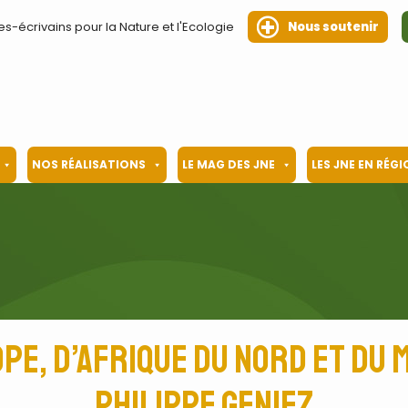
es-écrivains pour la Nature et l'Ecologie
Nous soutenir
NOS RÉALISATIONS
LE MAG DES JNE
LES JNE EN RÉG
pe, d’Afrique du nord et du 
Philippe Geniez