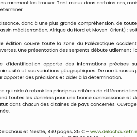
vons rarement les trouver. Tant mieux dans certains cas, mai
déterminer.
aissance, donc à une plus grande compréhension, de tout
bassin méditerranéen, Afrique du Nord et Moyen-Orient) : s
e édition couvre toute la zone du Paléarctique occidenta
vertes. Une présentation des serpents débute utilement l’
 d’identification apporte des informations précises 
nimosité et ses variations géographiques. De nombreuses 
 apporter des précisions et aider à la détermination.
 qui aide à retenir les principaux critères de différenciati
rend toutes les données pour une bonne connaissance et dét
 statut dans chacun des dizaines de pays concernés. Ouvrage
rnée.
.
 Delachaux et Niestlé, 430 pages, 35 € –
www.delachauxetnie