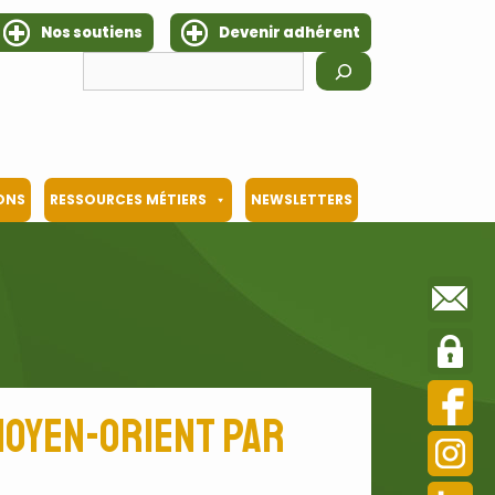
Nos soutiens
Devenir adhérent
Rechercher
IONS
RESSOURCES MÉTIERS
NEWSLETTERS
Moyen-Orient par