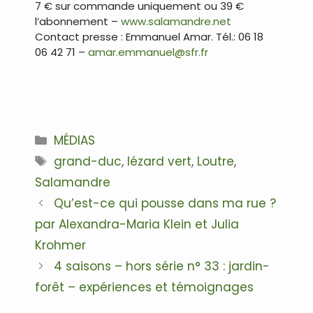
7 € sur commande uniquement ou 39 €
l’abonnement –
www.salamandre.net
Contact presse : Emmanuel Amar. Tél.: 06 18
06 42 71 –
amar.emmanuel@sfr.fr
.
Catégories
MÉDIAS
Étiquettes
grand-duc
,
lézard vert
,
Loutre
,
Salamandre
Navigation
Qu’est-ce qui pousse dans ma rue ?
des
par Alexandra-Maria Klein et Julia
articles
Krohmer
4 saisons – hors série n° 33 : jardin-
forêt – expériences et témoignages