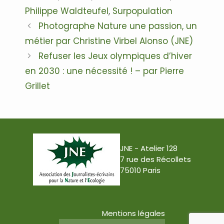
Philippe Waldteufel
,
Surpopulation
Navigation
Photographe Nature une passion, un
des
métier par Christine Virbel Alonso (JNE)
articles
Refuser les Jeux olympiques d’hiver
en 2030 : une nécessité ! – par Pierre
Grillet
JNE - Atelier 128
7 rue des Récollets
75010 Paris
Mentions légales