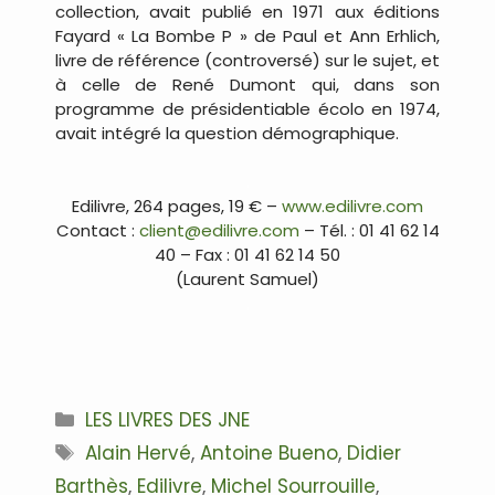
collection, avait publié en 1971 aux éditions
Fayard « La Bombe P » de Paul et Ann Erhlich,
livre de référence (controversé) sur le sujet, et
à celle de René Dumont qui, dans son
programme de présidentiable écolo en 1974,
avait intégré la question démographique.
.
Edilivre, 264 pages, 19 € –
www.edilivre.com
Contact :
client@edilivre.com
– Tél. : 01 41 62 14
40 – Fax : 01 41 62 14 50
(Laurent Samuel)
.
Catégories
LES LIVRES DES JNE
Étiquettes
Alain Hervé
,
Antoine Bueno
,
Didier
Barthès
,
Edilivre
,
Michel Sourrouille
,