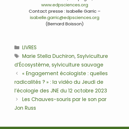
www.edpsciences.org
Contact presse : Isabelle Garric –
isabelle.garric@edpsciences.org
(Bernard Boisson)
.
Catégories
LIVRES
Étiquettes
Marie Stella Duchiron
,
Ssylviculture
d’Écosystème
,
sylviculture sauvage
Navigation
« Engagement écologiste : quelles
des
radicalités ? » : la vidéo du Jeudi de
articles
l’écologie des JNE du 12 octobre 2023
Les Chauves-souris par le son par
Jon Russ