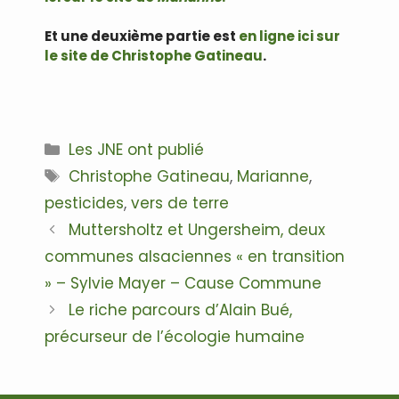
Et une deuxième partie est
en ligne ici sur
le site de Christophe Gatineau
.
Catégories
Les JNE ont publié
Étiquettes
Christophe Gatineau
,
Marianne
,
pesticides
,
vers de terre
Navigation
Muttersholtz et Ungersheim, deux
des
communes alsaciennes « en transition
articles
» – Sylvie Mayer – Cause Commune
Le riche parcours d’Alain Bué,
précurseur de l’écologie humaine