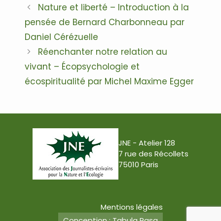
Navigation
Nature et liberté – Introduction à la
des
pensée de Bernard Charbonneau par
articles
Daniel Cérézuelle
Réenchanter notre relation au
vivant – Écopsychologie et
écospiritualité par Michel Maxime Egger
JNE - Atelier 128
7 rue des Récollets
75010 Paris
Mentions légales
Conception : Tabula Rasa