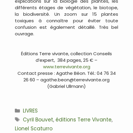
explications sur la biologie des plantes, les
différents étages de végétation, le biotope,
la biodiversité. Un zoom sur 15 plantes
toxiques à connaître pour éviter toute
confusion est également détaillé. Très bel
ouvrage.
.
Éditions Terre vivante, collection Conseils
d’expert, 384 pages, 25 € –
www.terrevivante.org
Contact presse : Agathe Béon. Tél.: 04 76 34
26 60 – agathe.beon@terrevivante.org
(Gabriel Ullmann)
.
Catégories
LIVRES
Étiquettes
Cyril Bouvet
,
éditions Terre Vivante
,
Lionel Scaturro