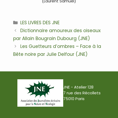
(Laurent Samuel)
.
Catégories
LES LIVRES DES JNE
Navigation
Dictionnaire amoureux des oiseaux
des
par Allain Bougrain Dubourg (JNE)
articles
Les Guetteurs d’ombres – Face à la
Bête noire par Julie Delfour (JNE)
JNE - Atelier 128
7 rue des Récollets
75010 Paris