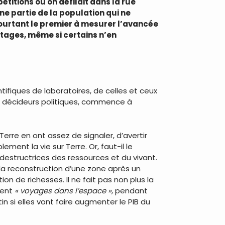
étitions ou on défilait dans la rue
ne partie de la population qui ne
 pourtant le premier à mesurer l’avancée
ntages, même si certains n’en
ntifiques de laboratoires, de celles et ceux
es décideurs politiques, commence à
erre en ont assez de signaler, d’avertir
ment la vie sur Terre. Or, faut-il le
 destructrices des ressources et du vivant.
 la reconstruction d’une zone après un
n de richesses. Il ne fait pas non plus la
sent
« voyages dans l’espace »
, pendant
n si elles vont faire augmenter le PIB du