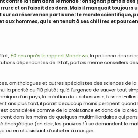
 contre la faim dans le monde ; on signait parfois des p
rrure et on faisait des dons. Mais il manquait toujours u
t sur sa réserve non partisane : le monde scientifique,
 et aux hommes, qui s’en tenait à ses chiffres et pource
ffet,
50 ans après le rapport Meadows
, la patience des scie
itutions dépendantes de l’Etat, parfois même conseillers d
, ornithologues et autres spécialistes des sciences de la T
 la priorité au PIB plutôt qu’à l’urgence de sauver tout simple
omique d’un pays, la création de « richesses », fussent-elles
Cent ans plus tard, il paraît beaucoup moins pertinent quand
, est considérée comme de la croissance et donc de la créatio
rent dans les mains de quelques multimilliardaires qui pen
é énergétique (en clair, les pauvres ! ) se demandent le mati
ge ou en choisissant d’acheter à manger.