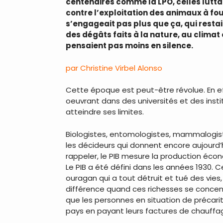
centenaires comme la LPO, celles luttant
contre l’exploitation des animaux à fou
s’engageait pas plus que ça, qui restai
des dégâts faits à la nature, au climat
pensaient pas moins en silence.
par Christine Virbel Alonso
Cette époque est peut-être révolue. En e
oeuvrant dans des universités et des inst
atteindre ses limites.
Biologistes, entomologistes, mammalogistes
les décideurs qui donnent encore aujourd’hui
rappeler, le PIB mesure la production écon
Le PIB a été défini dans les années 1930. 
ouragan qui a tout détruit et tué des vies
différence quand ces richesses se concent
que les personnes en situation de précarit
pays en payant leurs factures de chauffa