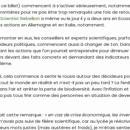
t de ce billet) commencent à s’activer sérieusement, notam
s frontières pour ne pas être trop remarqués une fois de reto
é
Scientist Rebellion
a même vu le jour il y a deux ans en Ecos
 actions en Allemagne et en Italie, notamment.
e monter en eux, les conseillers et experts scientifiques, pa
ideurs politiques, commencent aussi à changer de ton. Dans 
ant les actions que l’on pourrait entreprendre pour diminuer
urs devant des faits concrets et demandant des indicateurs de
blème.
é, cela commence à sentir le roussi autour des décideurs p
tout le monde en réalité et n’est-il pas un peu tard ? La fenê
ns l’air et arrêter la perte de biodiversité. Avec l’inflation 
va pas tous finir comme des personnes en situation de deveni
fait cette remarque :
« en cas de crise économique, les inven
i n’avais pas suivi de filière scientifique, car au lycée je ré
eurs mots justes (mais austères et froids), je m’étais sentie