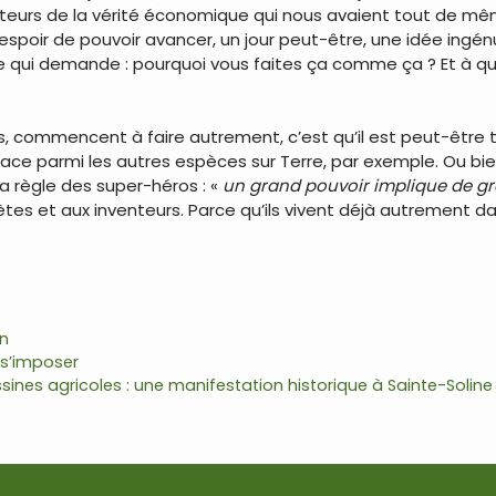
nteurs de la vérité économique qui nous avaient tout de mê
l’espoir de pouvoir avancer, un jour peut-être, une idée ingén
e qui demande : pourquoi vous faites ça comme ça ? Et à qu
urés, commencent à faire autrement, c’est qu’il est peut-êtr
e parmi les autres espèces sur Terre, par exemple. Ou bien
la règle des super-héros : «
un grand pouvoir implique de gr
es et aux inventeurs. Parce qu’ils vivent déjà autrement dan
on
 s’imposer
ines agricoles : une manifestation historique à Sainte-Solin