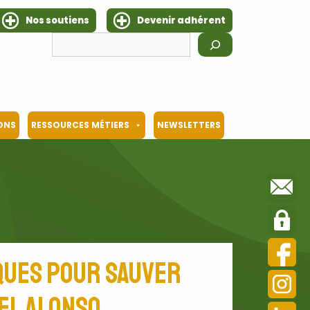
Nos soutiens
Devenir adhérent
Rechercher
IONS
RESSOURCES MÉTIERS
NEWSLETTERS
iques pour sauver
el Alonso