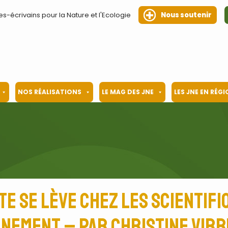
es-écrivains pour la Nature et l'Ecologie
Nous soutenir
NOS RÉALISATIONS
LE MAG DES JNE
LES JNE EN RÉG
te se lève chez les scientif
nnement – par Christine Virb