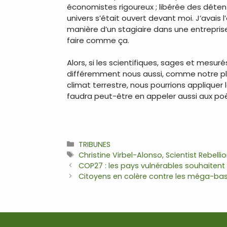
économistes rigoureux ; libérée des déte
univers s’était ouvert devant moi. J’avais 
manière d’un stagiaire dans une entrepris
faire comme ça.
Alors, si les scientifiques, sages et mes
différemment nous aussi, comme notre plac
climat terrestre, nous pourrions appliquer 
faudra peut-être en appeler aussi aux poèt
Catégories
TRIBUNES
Étiquettes
Christine Virbel-Alonso
,
Scientist Rebelli
Navigation
COP27 : les pays vulnérables souhaitent
des
Citoyens en colère contre les méga-bass
articles