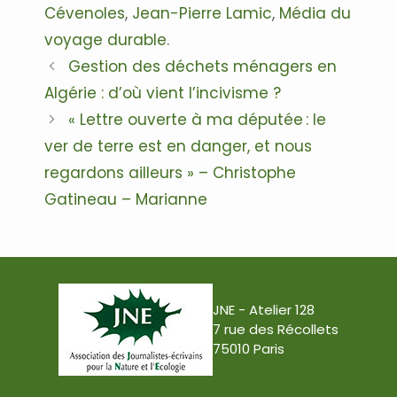
Cévenoles
,
Jean-Pierre Lamic
,
Média du
voyage durable.
Navigation
Gestion des déchets ménagers en
des
Algérie : d’où vient l’incivisme ?
articles
« Lettre ouverte à ma députée : le
ver de terre est en danger, et nous
regardons ailleurs » – Christophe
Gatineau – Marianne
JNE - Atelier 128
7 rue des Récollets
75010 Paris