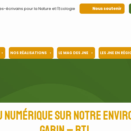
es-écrivains pour la Nature et l'Ecologie
Nous soutenir
NOS RÉALISATIONS
LE MAG DES JNE
LES JNE EN RÉG
du numérique sur notre envir
Garin – RTL