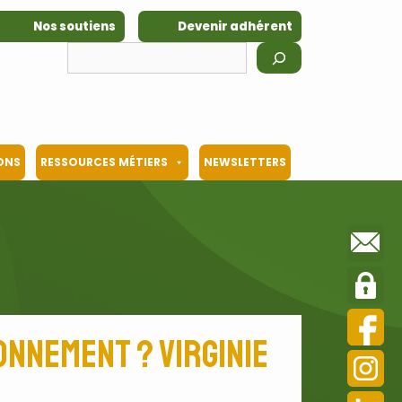
Nos soutiens
Devenir adhérent
Rechercher
IONS
RESSOURCES MÉTIERS
NEWSLETTERS
onnement ? Virginie