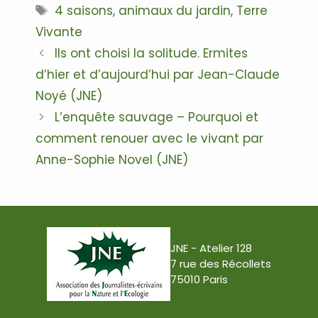
Étiquettes
4 saisons
,
animaux du jardin
,
Terre
Vivante
Navigation
Ils ont choisi la solitude. Ermites
des
d’hier et d’aujourd’hui par Jean-Claude
articles
Noyé (JNE)
L’enquête sauvage – Pourquoi et
comment renouer avec le vivant par
Anne-Sophie Novel (JNE)
JNE - Atelier 128
7 rue des Récollets
75010 Paris