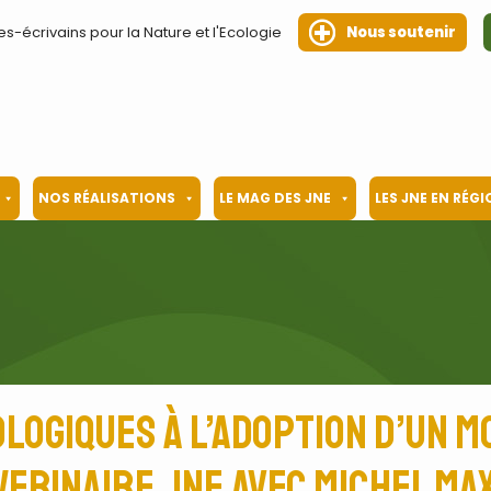
es-écrivains pour la Nature et l'Ecologie
Nous soutenir
NOS RÉALISATIONS
LE MAG DES JNE
LES JNE EN RÉG
logiques à l’adoption d’un mo
webinaire JNE avec Michel Ma