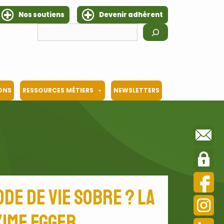
Nos soutiens
Devenir adhérent
Rechercher
IONS
RESSOURCES MÉTIERS
NEWSLETTERS
de de vie sobre ? La
xime Egger