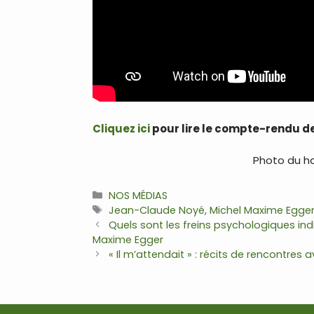
Cliquez ici
pour lire le compte-rendu de
Photo du ha
Catégories
NOS MÉDIAS
Étiquettes
Jean-Claude Noyé
,
Michel Maxime Egge
Navigation
Quels sont les freins psychologiques in
des
Maxime Egger
articles
« Il m’attendait » : récits de rencontre