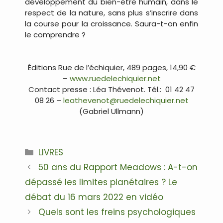
développement du bien-être humain, dans le
respect de la nature, sans plus s’inscrire dans
la course pour la croissance. Saura-t-on enfin
le comprendre ?
.
Éditions Rue de l’échiquier, 489 pages, 14,90 €
–
www.ruedelechiquier.net
Contact presse : Léa Thévenot. Tél.: 01 42 47
08 26 –
leathevenot@ruedelechiquier.net
(Gabriel Ullmann)
.
Catégories
LIVRES
Navigation
50 ans du Rapport Meadows : A-t-on
des
dépassé les limites planétaires ? Le
articles
débat du 16 mars 2022 en vidéo
Quels sont les freins psychologiques