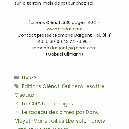
sur le terrain, mais de retour chez soi.
…
Éditions Glénat, 336 pages, 40€ –
www.glenat.com
Contact presse : Romane Dargent. Tél. 01 41
46 10 31/ 06 43 24 76 90 –
romane.dargent@glenat.com
(Gabriel Ullmann)
…
Catégories
LIVRES
Étiquettes
Editions Glénat
,
Guilhem Lesaffre
,
Oiseaux
Navigation
La C0P26 en images
des
Le radeau des cimes par Dany
articles
Cleyet-Marrel, Gilles Ebersolt, Francis