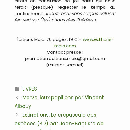
citera en conclusion ce joli haïku qui nous
ferait (presque) regretter le temps du
confinement : «
lents hérissons surpris saluent
feu vert sur (les) chaussées libérées
».
…
Éditions Maia, 76 pages, 19 € –
www.editions-
maia.com
Contact presse :
promotion.éditions.maia@gmail.com
(Laurent Samuel)
…
Catégories
LIVRES
Navigation
Merveilleux papillons par Vincent
des
Albouy
articles
Extinctions. Le crépuscule des
espèces (BD) par Jean-Baptiste de