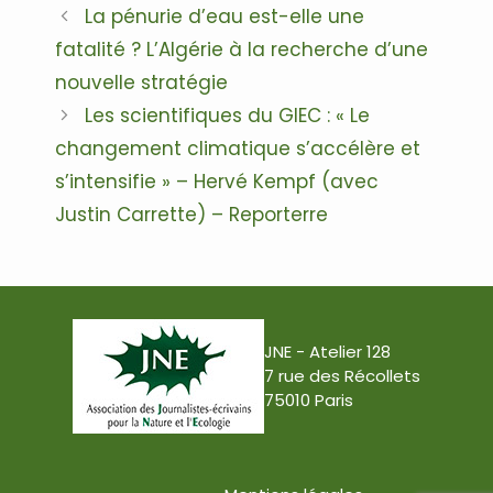
Navigation
La pénurie d’eau est-elle une
des
fatalité ? L’Algérie à la recherche d’une
articles
nouvelle stratégie
Les scientifiques du GIEC : « Le
changement climatique s’accélère et
s’intensifie » – Hervé Kempf (avec
Justin Carrette) – Reporterre
JNE - Atelier 128
7 rue des Récollets
75010 Paris