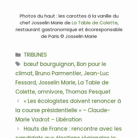
Photos du haut : les carottes à la vanille du
chef Josselin Marie de
La Table de Colette
,
restaurant gastronomique et écoresponsable
de Paris © Josselin Marie
Catégories
TRIBUNES
Étiquettes
bœuf bourguignon
,
Bon pour le
climat
,
Bruno Parmentier
,
Jean-Luc
Fessard
,
Josselin Marie
,
La Table de
Colette
,
omnivore
,
Thomas Pesquet
Navigation
« Les écologistes doivent renoncer à
des
la course présidentielle » – Claude-
articles
Marie Vadrot – Libération
Hauts de France : rencontre avec les