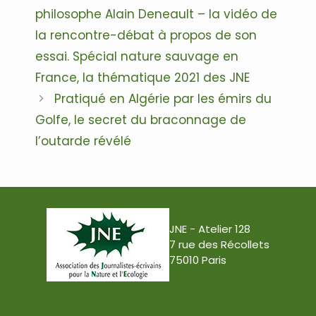
des
philosophe Alain Deneault – la vidéo de
articles
la rencontre-débat à propos de son
essai. Spécial nature sauvage en
France, la thématique 2021 des JNE
Pratiqué en Algérie par les émirs du
Golfe, le secret du braconnage de
l’outarde révélé
JNE - Atelier 128
7 rue des Récollets
75010 Paris