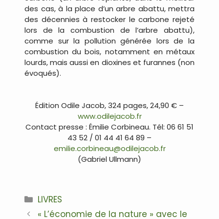
des cas, à la place d’un arbre abattu, mettra
des décennies à restocker le carbone rejeté
lors de la combustion de l’arbre abattu),
comme sur la pollution générée lors de la
combustion du bois, notamment en métaux
lourds, mais aussi en dioxines et furannes (non
évoqués).
…
Édition Odile Jacob, 324 pages, 24,90 € –
www.odilejacob.fr
Contact presse : Émilie Corbineau. Tél: 06 61 51
43 52 / 01 44 41 64 89 –
emilie.corbineau@odilejacob.fr
(Gabriel Ullmann)
…
Catégories
LIVRES
Navigation
« L’économie de la nature » avec le