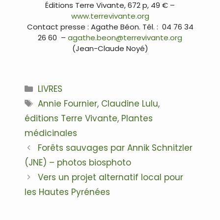
Éditions Terre Vivante, 672 p, 49 € –
www.terrevivante.org
Contact presse : Agathe Béon. Tél. : 04 76 34
26 60 –
agathe.beon@terrevivante.org
(Jean-Claude Noyé)
…
Catégories
LIVRES
Étiquettes
Annie Fournier
,
Claudine Lulu
,
éditions Terre Vivante
,
Plantes
médicinales
Navigation
Forêts sauvages par Annik Schnitzler
des
(JNE) – photos biosphoto
articles
Vers un projet alternatif local pour
les Hautes Pyrénées