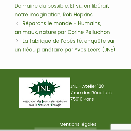
Domaine du possible
,
Et si... on libérait
notre imagination
,
Rob Hopkins
Navigation
Réparons le monde – Humains,
des
animaux, nature par Corine Pelluchon
articles
La fabrique de l’obésité, enquête sur
un fléau planétaire par Yves Leers (JNE)
JNE - Atelier 128
7 rue des Récollets
75010 Paris
Mentions légales