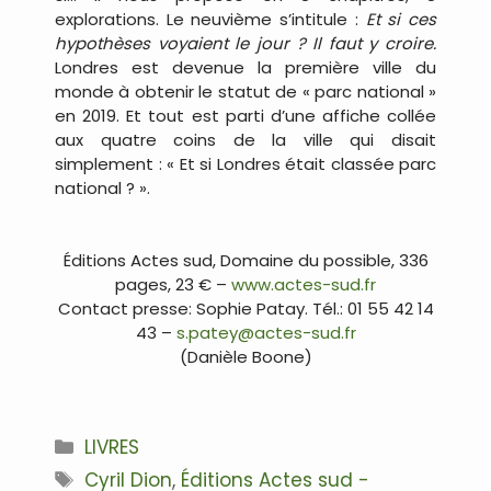
explorations. Le neuvième s’intitule :
Et si ces
hypothèses voyaient le jour ? Il faut y croire.
Londres est devenue la première ville du
monde à obtenir le statut de « parc national »
en 2019. Et tout est parti d’une affiche collée
aux quatre coins de la ville qui disait
simplement : « Et si Londres était classée parc
national ? ».
…
Éditions Actes sud, Domaine du possible, 336
pages, 23 € –
www.actes-sud.fr
Contact presse: Sophie Patay. Tél.: 01 55 42 14
43 –
s.patey@actes-sud.fr
(Danièle Boone)
…
Catégories
LIVRES
Étiquettes
Cyril Dion
,
Éditions Actes sud -