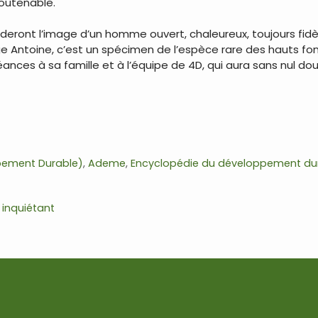
soutenable.
deront l’image d’un homme ouvert, chaleureux, toujours fidèl
ntoine, c’est un spécimen de l’espèce rare des hauts fonc
ances à sa famille et à l’équipe de 4D, qui aura sans nul dou
ppement Durable)
,
Ademe
,
Encyclopédie du développement du
 inquiétant