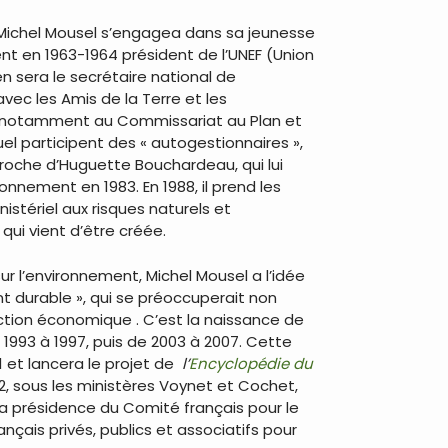
 Michel Mousel s’engagea dans sa jeunesse
ient en 1963-1964 président de l’UNEF (Union
en sera le secrétaire national de
avec les Amis de la Terre et les
e, notamment au Commissariat au Plan et
uel participent des « autogestionnaires »,
Proche d’Huguette Bouchardeau, qui lui
onnement en 1983. En 1988, il prend les
istériel aux risques naturels et
 qui vient d’être créée.
ur l’environnement, Michel Mousel a l’idée
 durable », qui se préoccuperait non
ction économique . C’est la naissance de
de 1993 à 1997, puis de 2003 à 2007. Cette
 et lancera le projet de
l’
Encyclopédie du
02, sous les ministères Voynet et Cochet,
2 la présidence du Comité français pour le
is privés, publics et associatifs pour