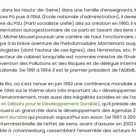
i dans les Hauts-de-Seine) dans une famille d’enseignants,
nces Pô puis à l’ENA (Ecole nationale d’administration), il dev
du PSU (Parti socialiste unifié) dès sa création en 1960, il 
rientation autogestionnaire de ce parti et tissant des liens 
, Michel Mousel poursuit une carrière de haut fonctionnair
ticipe à la brève aventure de l’hebdomadaire
Maintenant
, auq
ogistes (dont l’auteur de ces lignes), des féministes, etc. 
recteur de cabinet lorsqu’elle est nommée ministre de l’Envir
évention des Pollutions et des Risques et de délégué intermin
londe. De 1991 à 1994, il est le premier président de l’ADEME,
de Rio, où s’est tenue en juin 1992 une conférence mondiale s
e ONG sur le thème alors très important du « développement
environnement, mais aussi des inégalités sociales et de l’a
s et Débats pour le Développement Durable)
, qu’il préside 
jouera un grand rôle dans le développement des Agendas 21
ent durable
qui poursuit aujourd’hui son essor. De 1997 à 20
nterministérielle de l’effet de serre, avant d’assurer en 200
à Johannesburg, rassemblant l’ensemble des acteurs frança