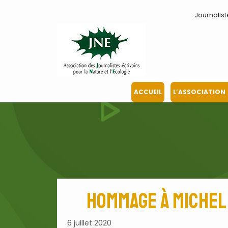
Aller
Journalist
au
contenu
ACCUEIL
L’ASSOCIATION
Hommage à Michel 
6 juillet 2020