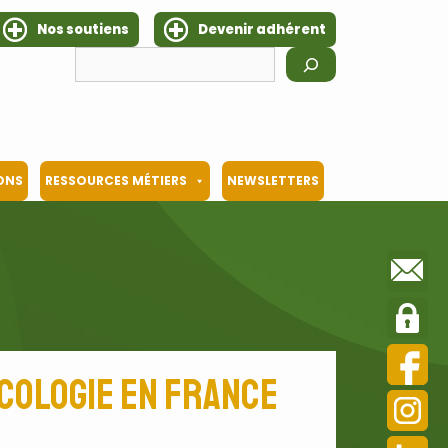
Nos soutiens
Devenir adhérent
Rechercher
IONS
RESSOURCES MÉTIERS
NEWSLETTERS
écologie en France