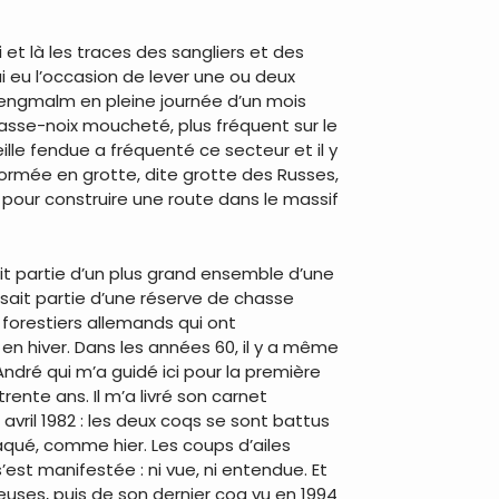
 et là les traces des sangliers et des
ai eu l’occasion de lever une ou deux
Tengmalm en pleine journée d’un mois
 casse-noix moucheté, plus fréquent sur le
lle fendue a fréquenté ce secteur et il y
sformée en grotte, dite grotte des Russes,
 pour construire une route dans le massif
ait partie d’un plus grand ensemble d’une
sait partie d’une réserve de chasse
 forestiers allemands qui ont
 en hiver. Dans les années 60, il y a même
ré qui m’a guidé ici pour la première
ente ans. Il m’a livré son carnet
 avril 1982 : les deux coqs se sont battus
taqué, comme hier. Les coups d’ailes
s’est manifestée : ni vue, ni entendue. Et
ieuses, puis de son dernier coq vu en 1994