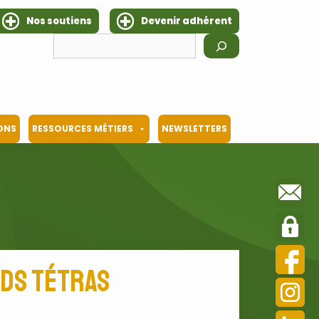
Nos soutiens
Devenir adhérent
Rechercher
IONS
RESSOURCES MÉTIERS
NEWSLETTERS
nds tétras