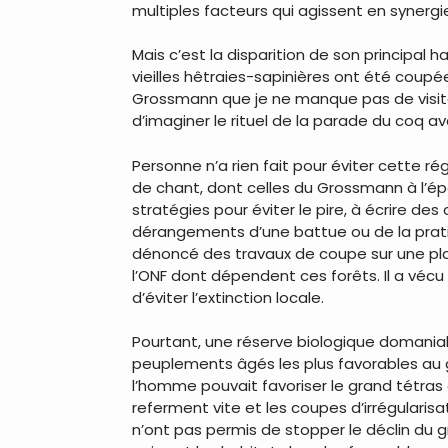
multiples facteurs qui agissent en synergie
Mais c’est la disparition de son principal
vieilles hêtraies-sapinières ont été coupée
Grossmann que je ne manque pas de visiter 
d’imaginer le rituel de la parade du coq a
Personne n’a rien fait pour éviter cette ré
de chant, dont celles du Grossmann à l’ép
stratégies pour éviter le pire, à écrire des
dérangements d’une battue ou de la prati
dénoncé des travaux de coupe sur une plac
l’ONF dont dépendent ces forêts. Il a vécu
d’éviter l’extinction locale.
Pourtant, une réserve biologique domaniale
peuplements âgés les plus favorables au g
l’homme pouvait favoriser le grand tétras en 
referment vite et les coupes d’irrégulari
n’ont pas permis de stopper le déclin du gr