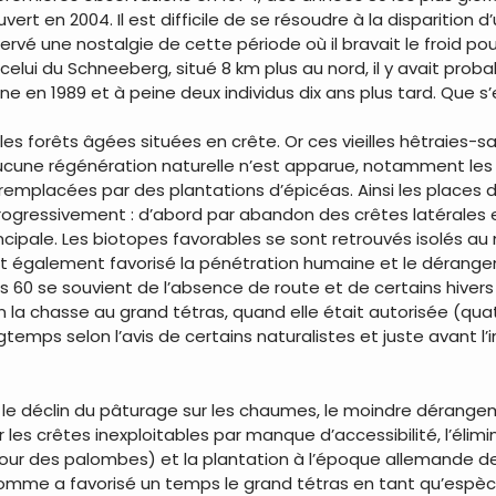
vert en 2004. Il est difficile de se résoudre à la disparition
vé une nostalgie de cette période où il bravait le froid pou
elui du Schneeberg, situé 8 km plus au nord, il y avait pro
ne en 1989 et à peine deux individus dix ans plus tard. Que s’
les forêts âgées situées en crête. Or ces vieilles hêtraies-
 aucune régénération naturelle n’est apparue, notamment les 
remplacées par des plantations d’épicéas. Ainsi les places 
t progressivement : d’abord par abandon des crêtes latérales
 principale. Les biotopes favorables se sont retrouvés isolés 
nt également favorisé la pénétration humaine et le dérangeme
60 se souvient de l’absence de route et de certains hivers où
in la chasse au grand tétras, quand elle était autorisée (qua
temps selon l’avis de certains naturalistes et juste avant l’
 le déclin du pâturage sur les chaumes, le moindre dérangem
r les crêtes inexploitables par manque d’accessibilité, l’éli
tour des palombes) et la plantation à l’époque allemande de 
mme a favorisé un temps le grand tétras en tant qu’espèce 