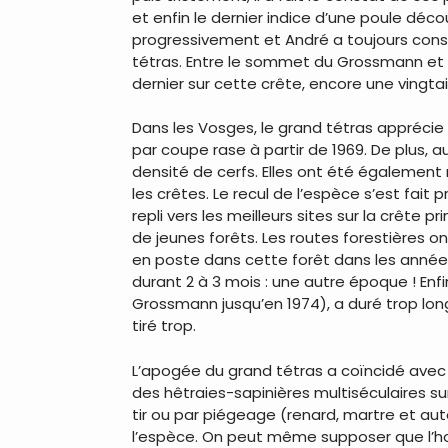
et enfin le dernier indice d’une poule décou
progressivement et André a toujours conser
tétras. Entre le sommet du Grossmann et c
dernier sur cette crête, encore une vingtai
Dans les Vosges, le grand tétras apprécie 
par coupe rase à partir de 1969. De plus,
densité de cerfs. Elles ont été également 
les crêtes. Le recul de l’espèce s’est fai
repli vers les meilleurs sites sur la crête
de jeunes forêts. Les routes forestières o
en poste dans cette forêt dans les années 
durant 2 à 3 mois : une autre époque ! Enf
Grossmann jusqu’en 1974), a duré trop long
tiré trop.
L’apogée du grand tétras a coïncidé avec
des hêtraies-sapinières multiséculaires su
tir ou par piégeage (renard, martre et au
l’espèce. On peut même supposer que l’ho