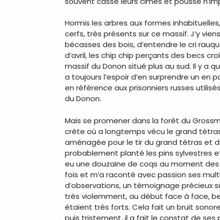
souvent cassé leurs cimes et poussé n’i
Hormis les arbres aux formes inhabituelles,
cerfs, très présents sur ce massif. J’y vie
bécasses des bois, d’entendre le cri rau
d’avril, les chip chip perçants des becs cr
massif du Donon situé plus au sud. Il y a
a toujours l’espoir d’en surprendre un en 
en référence aux prisonniers russes utilis
du Donon.
Mais se promener dans la forêt du Grossman
crête où a longtemps vécu le grand tétras
aménagée pour le tir du grand tétras et du 
probablement planté les pins sylvestres et 
eu une douzaine de coqs au moment des pa
fois et m’a raconté avec passion ses multi
d’observations, un témoignage précieux sur 
très violemment, au début face à face, bec
étaient très forts. Cela fait un bruit sonor
puis tristement, il a fait le constat de se