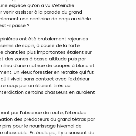
 d’une espèce qu’on a vu s’éteindre
r venir assister à la parade du grand
bablement une centaine de coqs au siècle
est-il passé ?
sapinières ont été brutalement rajeunies
semis de sapin, à cause de la forte
de chant les plus importantes étaient sur
 et des zones à basse altitude puis par
au milieu d’une matrice de coupes à blanc et
nt. Un vieux forestier en retraite qui fut
 il vivait sans contact avec l’extérieur
tre coqs par an étaient tirés au
interdiction certains chasseurs en auraient
ent par l’absence de route, l’étendue
mination des prédateurs du grand tétras par
pins pour le nourrissage hivernal de
chassable. En écologie, il y a souvent de