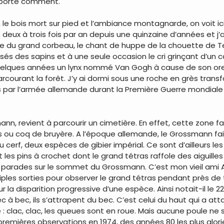
mporte comment.
 le bois mort sur pied et l’ambiance montagnarde, on voit ici
ns deux à trois fois par an depuis une quinzaine d’années et j’
que du grand corbeau, le chant de huppe de la chouette de 
oisés des sapins et à une seule occasion le cri grinçant d’un
 quelques années un lynx nommé Van Gogh à cause de son orei
parcourant la forêt. J’y ai dormi sous une roche en grès tran
és par l’armée allemande durant la Première Guerre mondiale
n, revient à parcourir un cimetière. En effet, cette zone f
 ou coq de bruyère. A l’époque allemande, le Grossmann fai
cerf, deux espèces de gibier impérial. Ce sont d’ailleurs les
les pins à crochet dont le grand tétras raffole des aiguilles
rades sur le sommet du Grossmann. C’est mon vieil ami And
ples sorties pour observer le grand tétras pendant près de tr
la disparition progressive d’une espèce. Ainsi notait-il le 22
 à bec, ils s’attrapent du bec. C’est celui du haut qui a at
e : clac, clac, les queues sont en roue. Mais aucune poule ne 
s premières observations en 1974, des années 80 les plus glor