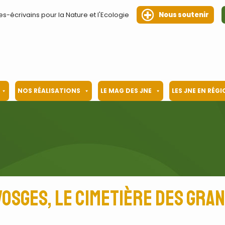
es-écrivains pour la Nature et l'Ecologie
Nous soutenir
NOS RÉALISATIONS
LE MAG DES JNE
LES JNE EN RÉG
Vosges, le cimetière des gra