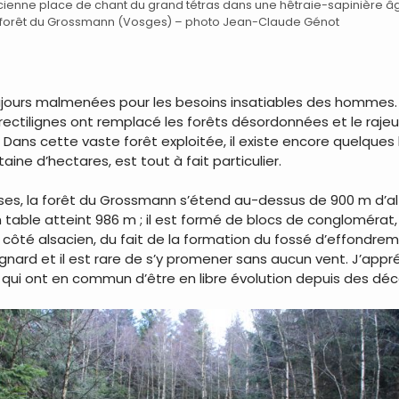
ienne place de chant du grand tétras dans une hêtraie-sapinière 
 forêt du Grossmann (Vosges) – photo Jean-Claude Génot
jours malmenées pour les besoins insatiables des hommes. N
ectilignes ont remplacé les forêts désordonnées et le rajeu
 Dans cette vaste forêt exploitée, il existe encore quelque
ine d’hectares, est tout à fait particulier.
s, la forêt du Grossmann s’étend au-dessus de 900 m d’alti
able atteint 986 m ; il est formé de blocs de conglomérat, u
 côté alsacien, du fait de la formation du fossé d’effondre
rd et il est rare de s’y promener sans aucun vent. J’appré
s qui ont en commun d’être en libre évolution depuis des déc