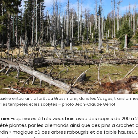
sière entourant la forêt du Grossmann, dans les Vosges, transformé
 les tempêtes et les scolytes – photo Jean-Claude Génot
aies-sapinières à très vieux bois avec des sapins de 200 à 
té plantés par les allemands ainsi que des pins à crochet d
rdin » magique où ces arbres rabougris et de faible hauteur, 