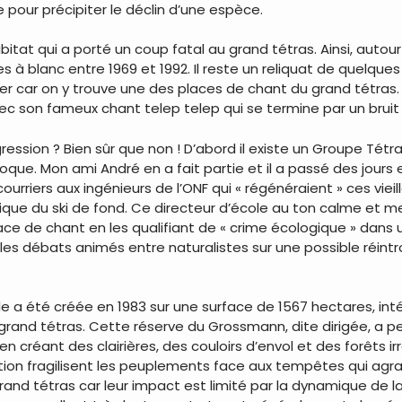
 pour précipiter le déclin d’une espèce.
 habitat qui a porté un coup fatal au grand tétras. Ainsi, au
s à blanc entre 1969 et 1992. Il reste un reliquat de quelque
car on y trouve une des places de chant du grand tétras. Il 
vec son fameux chant telep telep qui se termine par un brui
gression ? Bien sûr que non ! D’abord il existe un Groupe Tétr
oque. Mon ami André en a fait partie et il a passé des jours
 courriers aux ingénieurs de l’ONF qui « régénéraient » ces vie
que du ski de fond. Ce directeur d’école au ton calme et m
e de chant en les qualifiant de « crime écologique » dans u
 les débats animés entre naturalistes sur une possible réint
 a été créée en 1983 sur une surface de 1567 hectares, intég
rand tétras. Cette réserve du Grossmann, dite dirigée, a pe
créant des clairières, des couloirs d’envol et des forêts irrég
sation fragilisent les peuplements face aux tempêtes qui agr
and tétras car leur impact est limité par la dynamique de la v