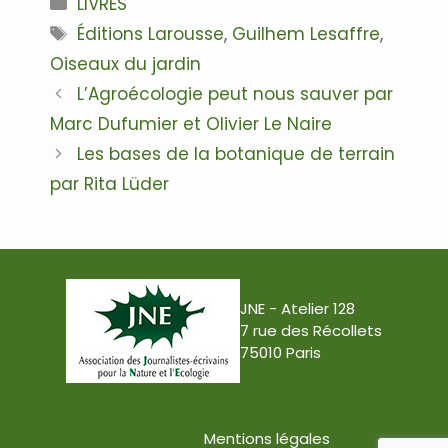
LIVRES
Étiquettes
Éditions Larousse
,
Guilhem Lesaffre
,
Oiseaux du jardin
Navigation
L’Agroécologie peut nous sauver par
des
Marc Dufumier et Olivier Le Naire
articles
Les bases de la botanique de terrain
par Rita Lüder
JNE - Atelier 128
7 rue des Récollets
75010 Paris
Mentions légales