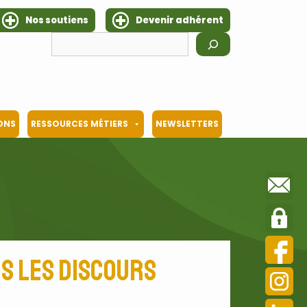
Nos soutiens
Devenir adhérent
Rechercher
IONS
RESSOURCES MÉTIERS
NEWSLETTERS
ns les discours