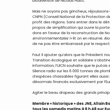
biodiversité de Nicolas Hulot.
Mais ne soyons pas grincheux, réjouisson
CNPN (Conseil National de la Protection d
profit des régions. Sans entrer dans le détai
propos de simplification qui ouvre la porte
dons en faveur de la reconstruction de Not
environnementales !»
lit on en résumé. Al
de ne pas être embarrassé par le respect
Faut il ajouter qu’alors que le Président no
Transition écologique et solidaire s’obstine
information, l’UICN souhaite que le putois
Silence radio sur les 6 000 tonnes de plomb 
d’espèces chassables figurant elles aussi s
désormais financés exclusivement par l’Eur
Agiter le beau drapeau des grands principe
Membre « historique » des JNE, Allain 
tous les samedis matins à 6 h 48 sur E