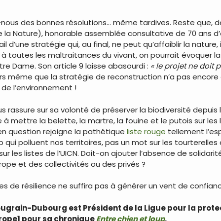
s-nous des bonnes résolutions… même tardives. Reste que, 
e la Nature), honorable assemblée consultative de 70 ans d
l d’une stratégie qui, au final, ne peut qu’affaiblir la nature, 
 à toutes les maltraitances du vivant, on pourrait évoquer la 
re Dame. Son article 9 laisse abasourdi :
« le projet ne doit 
ors même que la stratégie de reconstruction n’a pas encore
 de l’environnement !
us rassure sur sa volonté de préserver la biodiversité depuis l
 à mettre la belette, la martre, la fouine et le putois sur les 
 en question rejoigne la pathétique
liste rouge
tellement l’esp
qui polluent nos territoires, pas un mot sur les tourterelles 
ur les listes de l’UICN. Doit-on ajouter l’absence de solidari
ope et des collectivités ou des privés ?
s de résilience ne suffira pas à générer un vent de confian
Bougrain-Dubourg est Président de la Ligue pour la prote
urope1 pour sa chronique
Entre chien et loup
.