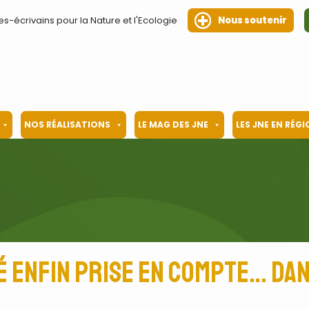
es-écrivains pour la Nature et l'Ecologie
Nous soutenir
NOS RÉALISATIONS
LE MAG DES JNE
LES JNE EN RÉG
é enfin prise en compte… da