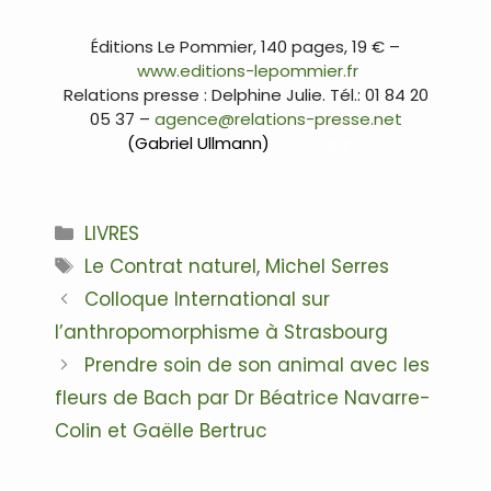
…
Éditions Le Pommier, 140 pages, 19 € –
www.editions-lepommier.fr
Relations presse : Delphine Julie. Tél.: 01 84 20
05 37 –
agence@relations-presse.net
(Gabriel Ullmann)
iel Ullmann)
…
Catégories
LIVRES
Étiquettes
Le Contrat naturel
,
Michel Serres
Navigation
Colloque International sur
des
l’anthropomorphisme à Strasbourg
articles
Prendre soin de son animal avec les
fleurs de Bach par Dr Béatrice Navarre-
Colin et Gaëlle Bertruc