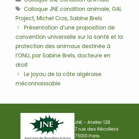
Étiquettes
Colloque JNE condition animale
,
GAL
Project
,
Michel Cros
,
Sabine Brels
Navigation
Présentation d’une proposition de
des
convention universelle sur la santé et la
articles
protection des animaux destinée à
l’ONU, par Sabine Brels, docteure en
droit
Le joyau de la côte algéroise
méconnaissable
JNE - Atelier 128
7 rue des Récollets
75010 Paris