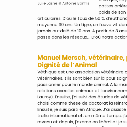
Julie Lasne © Antoine Bonfils
pattes arrièr
poids de son 
articulaires. D’où le taux de 50 % d’euthan
moyenne 30 ans. Un tigre, un fauve vit dans
jamais au-delà de 10 ans. A partir de 8 an
passe dans les réseaux…. D’où notre actio
…
Manuel Mersch, vétérinaire, 
Dignité de l’Animal
Véthique est une association vétérinaire c
vétérinaires, s’ils sont bien sûr là pour so
passionner pour le monde animal. A la mai
relations avec les animaux et l’environnem
Lauroy). Ensuite, j’ai suivi des études de 
choisi comme thèse de doctorat la réintrod
Ensuite, je suis parti en Afrique. J’ai assi
trafic international et, en même temps, j’
revenu et depuis, j’exerce en libéral et j