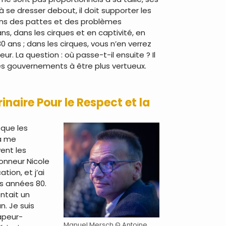
 se dresser debout, il doit supporter les
ions des pattes et des problèmes
ns, dans les cirques et en captivité, en
0 ans ; dans les cirques, vous n’en verrez
. La question : où passe-t-il ensuite ? Il
les gouvernements à être plus vertueux.
naire Pour le Respect et la
 que les
 à me
ent les
honneur Nicole
tion, et j’ai
es années 80.
entait un
n. Je suis
sapeur-
Manuel Mersch © Antoine