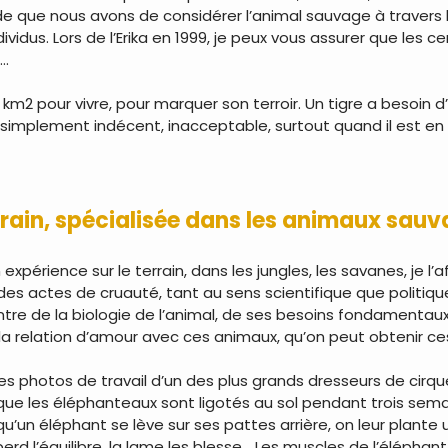
itude que nous avons de considérer l’animal sauvage à travers
ividus. Lors de l’Erika en 1999, je peux vous assurer que les c
t…
 km2 pour vivre, pour marquer son terroir. Un tigre a besoin 
 simplement indécent, inacceptable, surtout quand il est en
rrain, spécialisée dans les animaux sau
expérience sur le terrain, dans les jungles, les savanes, je l
des actes de cruauté, tant au sens scientifique que politique,
ntre de la biologie de l’animal, de ses besoins fondamentau
à la relation d’amour avec ces animaux, qu’on peut obtenir ce
les photos de travail d’un des plus grands dresseurs de cirq
t que les éléphanteaux sont ligotés au sol pendant trois semai
qu’un éléphant se lève sur ses pattes arrière, on leur plant
 perd l’équilibre, la lame les blesse… Les muscles de l’éléphan