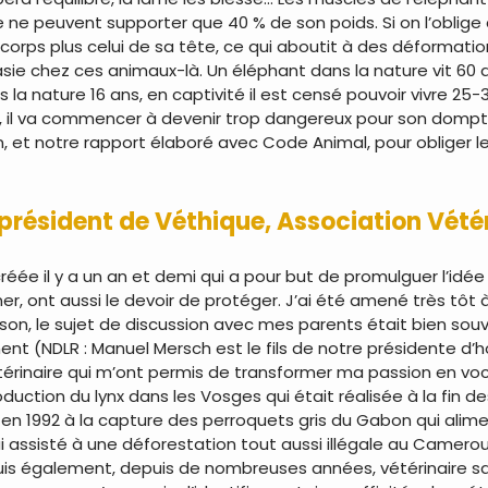
e ne peuvent supporter que 40 % de son poids. Si on l’oblige à
corps plus celui de sa tête, ce qui aboutit à des déformat
asie chez ces animaux-là. Un éléphant dans la nature vit 60 a
 la nature 16 ans, en captivité il est censé pouvoir vivre 25-3
s, il va commencer à devenir trop dangereux pour son dompteur
n, et notre rapport élaboré avec Code Animal, pour obliger 
président de Véthique, Association Vétéri
réée il y a un an et demi qui a pour but de promulguer l’idée
igner, ont aussi le devoir de protéger. J’ai été amené très tôt
son, le sujet de discussion avec mes parents était bien souv
ent (NDLR : Manuel Mersch est le fils de notre présidente d’
vétérinaire qui m’ont permis de transformer ma passion en voca
uction du lynx dans les Vosges qui était réalisée à la fin d
sté en 1992 à la capture des perroquets gris du Gabon qui alim
ai assisté à une déforestation tout aussi illégale au Camerou
e suis également, depuis de nombreuses années, vétérinaire 