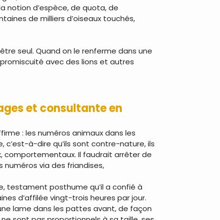
 la notion d’espèce, de quota, de
entaines de milliers d’oiseaux touchés,
d’être seul. Quand on le renferme dans une
 promiscuité avec des lions et autres
vages et consultante en
’affirme : les numéros animaux dans les
 c’est-à-dire qu’ils sont contre-nature, ils
x, comportementaux. Il faudrait arrêter de
s numéros via des friandises,
ue, testament posthume qu’il a confié à
nes d’affilée vingt-trois heures par jour.
e une lame dans les pattes avant, de façon
t ne sont pas proportionnels à sa taille, ses