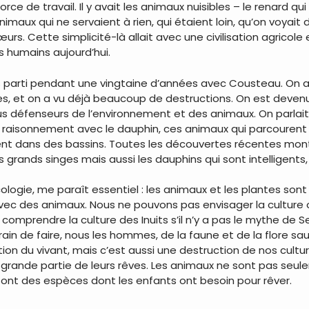
orce de travail. Il y avait les animaux nuisibles – le renard q
 animaux qui ne servaient à rien, qui étaient loin, qu’on voyai
urs. Cette simplicité-là allait avec une civilisation agricole
es humains aujourd’hui.
uis parti pendant une vingtaine d’années avec Cousteau. On
es, et on a vu déjà beaucoup de destructions. On est deven
us défenseurs de l’environnement et des animaux. On parlait
raisonnement avec le dauphin, ces animaux qui parcourent p
ent dans des bassins. Toutes les découvertes récentes mon
 grands singes mais aussi les dauphins qui sont intelligents
écologie, me paraît essentiel : les animaux et les plantes so
 avec des animaux. Nous ne pouvons pas envisager la culture o
 comprendre la culture des Inuits s’il n’y a pas le mythe de 
in de faire, nous les hommes, de la faune et de la flore s
on du vivant, mais c’est aussi une destruction de nos cultu
 grande partie de leurs rêves. Les animaux ne sont pas seul
sont des espèces dont les enfants ont besoin pour rêver.