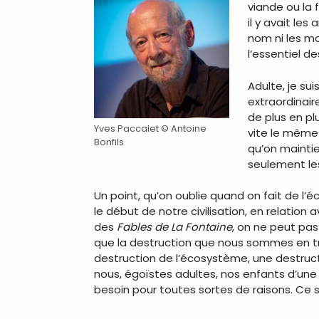
viande ou la f
il y avait les
nom ni les mœ
l’essentiel d
Adulte, je s
extraordinair
de plus en pl
Yves Paccalet © Antoine
vite le même 
Bonfils
qu’on mainti
seulement les
Un point, qu’on oublie quand on fait de l’
le début de notre civilisation, en relation
des
Fables de La Fontaine
, on ne peut pas
que la destruction que nous sommes en tra
destruction de l’écosystème, une destructi
nous, égoïstes adultes, nos enfants d’une
besoin pour toutes sortes de raisons. Ce 