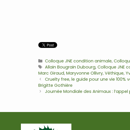
.
.
Catégories
Colloque JNE condition animale
,
Colloqu
Étiquettes
Allain Bougrain Dubourg
,
Colloque JNE c
Marc Giraud
,
Maryvonne Ollivry
,
Véthique
,
Y
Navigation
Cruelty free, le guide pour une vie 100%
des
Brigitte Gothière
articles
Journée Mondiale des Animaux : l’appel 