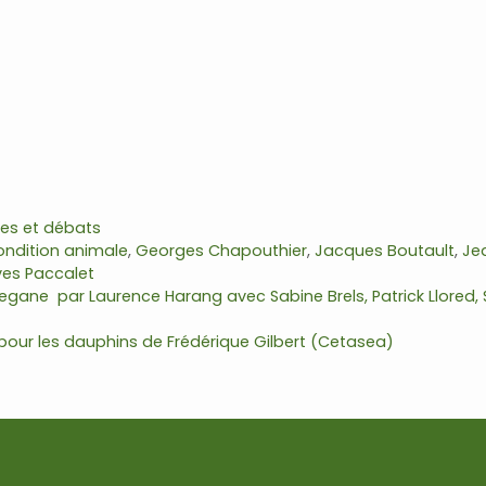
es et débats
ondition animale
,
Georges Chapouthier
,
Jacques Boutault
,
Je
ves Paccalet
 vegane par Laurence Harang avec Sabine Brels, Patrick Llored, 
pour les dauphins de Frédérique Gilbert (Cetasea)