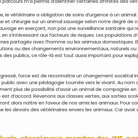
parcours m’a permis d’identifier certaines affinités des vét
le vétérinaire a obligation de soins d’urgence à un animal.
t chirurgie sur un animal sauvage selon notre degré de co
sauvage en exerçant, non pas une surveillance sanitaire qui 
, en s’intéressant aux facteurs de risques. Les populations
gènes partagés avec l’homme ou les animaux domestiques. El
utions ou des changements environnementaux, naturels ou hum
des publics, ce rôle-là est tout aussi important pour expliq
ogressé, force est de reconnaître un changement sociétal i
eune public avec une pédagogie tournée vers le vivant. Au nom
asiment plus de possibilité d’avoir un animal de compagnie en
st d’accord. Revenons aux classes vertes, aux sorties scolai
ont alors naître en faveur de nos amis les animaux. Pour conc
 les devoirs des vétérinaires envers les animaux. Car avoir 