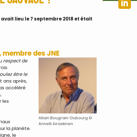
vait lieu le 7 septembre 2018 et était
PO, membre des JNE
u respect de
rois
oulez être le
gt ans après,
pas accéléré
,
 les
Allain Bougrain-Dubourg ©
imaux
Annelli Airaskinen
ur la planète.
igne, le