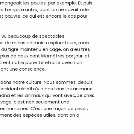
ui mangeait les poules, par exemple. Et puis
t de temps à autre, dont on ne savait ni le
 et pauvre, ce qui est encore le cas pour
 a vu beaucoup de spectacles
us de moins en moins explorateurs, mais
 du tigre maintenu en cage, on a eu très
lus de deux cent kilomètres par jour, et
trent notre parenté étroite avec non
, ont une conscience.
nt dans notre culture. Nous sommes, depuis
ccidentale s’il n’y a pas tous les animaux
Sedna et les animaux qui vont avec, Je crois
auvage, c’est non seulement une
res humaines. C’est une façon de priver,
ement des espèces utiles, dont on a