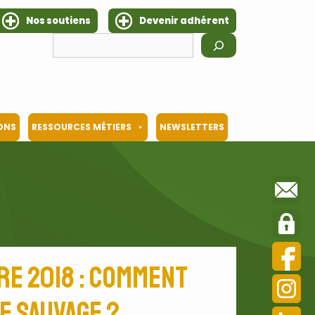
Nos soutiens
Devenir adhérent
Rechercher
IONS
RESSOURCES MÉTIERS
NEWSLETTERS
re 2018 : comment
e sauvage ?