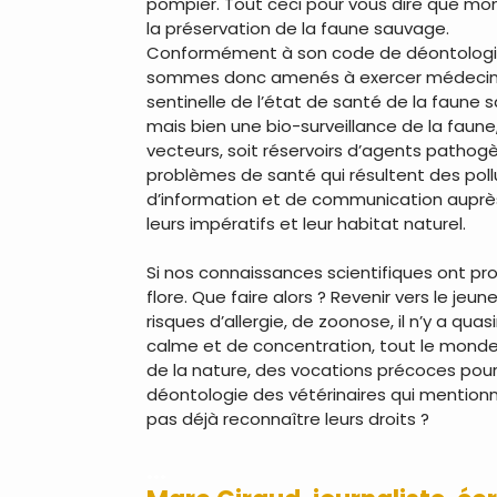
pompier. Tout ceci pour vous dire que mon 
la préservation de la faune sauvage.
Conformément à son code de déontologie, 
sommes donc amenés à exercer médecine e
sentinelle de l’état de santé de la faune 
mais bien une bio-surveillance de la faune
vecteurs, soit réservoirs d’agents patho
problèmes de santé qui résultent des poll
d’information et de communication auprès 
leurs impératifs et leur habitat naturel.
Si nos connaissances scientifiques ont pr
flore. Que faire alors ? Revenir vers le j
risques d’allergie, de zoonose, il n’y a qu
calme et de concentration, tout le monde e
de la nature, des vocations précoces pourr
déontologie des vétérinaires qui mentionne
pas déjà reconnaître leurs droits ?
…