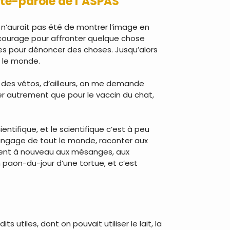
rte-parole de l’ASPAS
x n’aurait pas été de montrer l’image en
 du courage pour affronter quelque chose
mes pour dénoncer des choses. Jusqu’alors
t le monde.
 des vétos, d’ailleurs, on me demande
ler autrement que pour le vaccin du chat,
ntifique, et le scientifique c’est à peu
e langage de tout le monde, raconter aux
essent à nouveau aux mésanges, aux
n paon-du-jour d’une tortue, et c’est
 utiles, dont on pouvait utiliser le lait, la