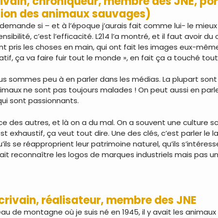
crivain, chroniqueur, membre des JNE, po
ction des animaux sauvages)
e demande si – et à l’époque j’aurais fait comme lui- le mieu
nsibilité, c’est l’efficacité. L214 l’a montré, et il faut avoir
nt pris les choses en main, qui ont fait les images eux-mê
atif, ça va faire fuir tout le monde », en fait ça a touché tou
us sommes peu à en parler dans les médias. La plupart sont
 animaux ne sont pas toujours malades ! On peut aussi en par
qui sont passionnants.
e des autres, et là on a du mal. On a souvent une culture scie
st exhaustif, ça veut tout dire. Une des clés, c’est parler l
ils se réapproprient leur patrimoine naturel, qu’ils s’intér
 sait reconnaître les logos de marques industriels mais pas u
écrivain, réalisateur, membre des JNE
 de montagne où je suis né en 1945, il y avait les animaux dits