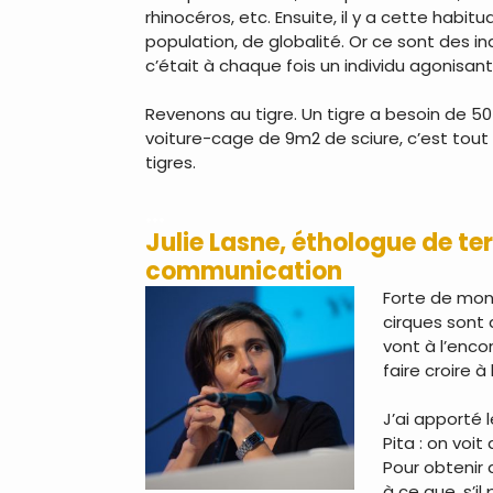
rhinocéros, etc. Ensuite, il y a cette hab
population, de globalité. Or ce sont des ind
c’était à chaque fois un individu agonisan
Revenons au tigre. Un tigre a besoin de 50
voiture-cage de 9m2 de sciure, c’est tout
tigres.
…
Julie Lasne, éthologue de te
communication
Forte de mon 
cirques sont 
vont à l’enco
faire croire 
J’ai apporté 
Pita : on voi
Pour obtenir 
à ce que, s’il