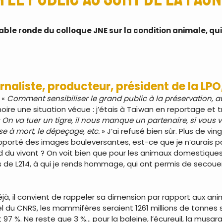
ble ronde du colloque JNE sur la condition animale, qui a
rnaliste, producteur, président de la L
 «
Comment sensibiliser le grand public à la préservation, a
ire une situation vécue : j’étais à Taïwan en reportage et t
« On va tuer un tigre, il nous manque un partenaire, si vous v
se à mort, le dépeçage, etc.
» J’ai refusé bien sûr. Plus de vin
s rapporté des images bouleversantes, est-ce que je n’aurais 
rd du vivant ? On voit bien que pour les animaux domestiques
de L214, à qui je rends hommage, qui ont permis de secouer
jà, il convient de rappeler sa dimension par rapport aux an
 du CNRS, les mammifères seraient 1261 millions de tonnes s
 97 %. Ne reste que 3 %… pour la baleine, l’écureuil, la musara