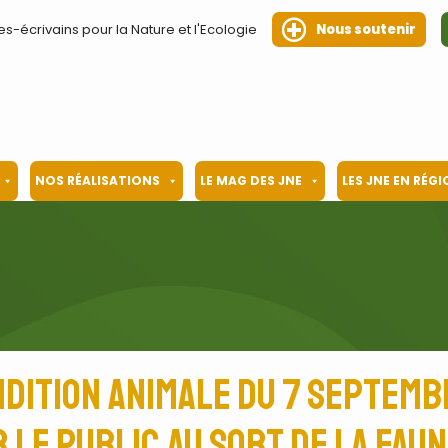
es-écrivains pour la Nature et l'Ecologie
Nous soutenir
NOS RÉALISATIONS
LE MAG DES JNE
LES JNE EN RÉG
dition animale du 7 septemb
 le public au sort de la faun