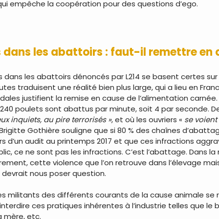
 qui empêche la coopération pour des questions d’ego.
 dans les abattoirs : faut-il remettre en
 dans les abattoirs dénoncés par L214 se basent certes sur
tes traduisent une réalité bien plus large, qui a lieu en Fran
ndales justifient la remise en cause de l’alimentation carnée
40 poulets sont abattus par minute, soit 4 par seconde. De
ux inquiets, au pire terrorisés »
, et où les ouvriers «
se voient
 Brigitte Gothière souligne que si 80 % des chaînes d’abatt
s d’un audit au printemps 2017 et que ces infractions aggrav
lic, ce ne sont pas les infractions. C’est l’abattage. Dans la
trement, cette violence que l’on retrouve dans l’élevage mai
, devrait nous poser question.
s militants des différents courants de la cause animale se rejo
interdire ces pratiques inhérentes à l’industrie telles que le 
a mère, etc.