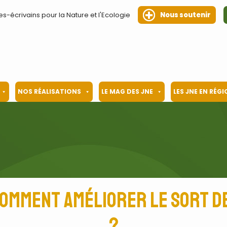
es-écrivains pour la Nature et l'Ecologie
Nous soutenir
NOS RÉALISATIONS
LE MAG DES JNE
LES JNE EN RÉG
Comment améliorer le sort d
?