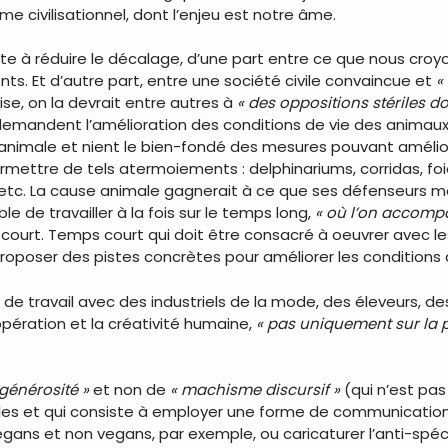
me civilisationnel, dont l’enjeu est notre âme.
ste à réduire le décalage, d’une part entre ce que nous cro
. Et d’autre part, entre une société civile convaincue et
«
ise, on la devrait entre autres à
« des oppositions stériles
emandent l’amélioration des conditions de vie des animaux), 
n animale et nient le bien-fondé des mesures pouvant améliore
ettre de tels atermoiements : delphinariums, corridas, foie g
tc. La cause animale gagnerait à ce que ses défenseurs m
ible de travailler à la fois sur le temps long,
« où l’on accomp
court. Temps court qui doit être consacré à oeuvrer avec l
 proposer des pistes concrètes pour améliorer les conditions 
e travail avec des industriels de la mode, des éleveurs, de
oopération et la créativité humaine,
« pas uniquement sur la 
 générosité »
et non de
« machisme discursif »
(qui n’est pa
uelles et qui consiste à employer une forme de communicatio
egans et non vegans, par exemple, ou caricaturer l’anti-spé