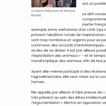
est un problè
Corinne Pelluchon © Antoine
Le défi consi
Bonfils
comportements
inertie frança
exemple entre welfaristes d’un côté (qui d
prônent l’abolition totale de l’exploitatio
sont trop nombreux et urgents pour se perm
commune, des accords transatlantiques, e
au lieu de se diviser. Il est par ailleurs poss
l’exploitation des animaux »
– et le temps 
travail implique des animaux, afin de leur
Ayant elle-même participé à des réunions d
l’agroalimentaire, elle veut miser sur la c
formes.
Elle appelle par ailleurs à faire preuve de
«
très présent au sein des élites intellect
l’argumentation »
. Mettre en opposition v