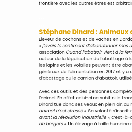
frontière avec les autres êtres est arbitra
…
…
Stéphane Dinard : Animaux d
Eleveur de cochons et de vaches en Dordogn
« j’avais le sentiment d’abandonner mes 
association
Quand l’abattoir vient à la fe
autour de la légalisation de l’abattage à 
les lapins et les volailles peuvent être ab
généraux de l’alimentation en 2017 et y a
d’abattage ou le camion d’abattoir, utilisé
Avec ces outils et des personnes compéte
l’animal. En effet celui-ci ne subit ni le
Dinard tue donc ses veaux en plein air, au 
animal n’est stressé »
. Sa volonté s’inscr
avant la révolution industrielle »,
c’est-à-d
de bergers »
. Un élevage à taille humaine