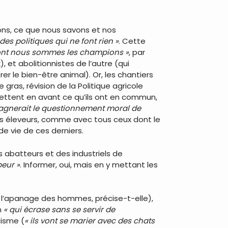
yons, ce que nous savons et nos
 des politiques qui ne font rien »
. Cette
 dont nous sommes les champions »
, par
et abolitionnistes de l’autre (qui
r le bien-être animal). Or, les chantiers
ras, révision de la Politique agricole
ettent en avant ce qu’ils ont en commun,
agnerait le questionnement moral de
es éleveurs, comme avec tous ceux dont le
de vie de ces derniers.
s abatteurs et des industriels de
peur »
. Informer, oui, mais en y mettant les
s l’apanage des hommes, précise-t-elle),
n
« qui écrase sans se servir de
cisme (
« ils vont se marier avec des chats