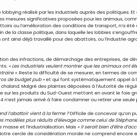
se lobbying réalisé par les industriels auprès des politiques. 
 des mesures significatives proposées pour les animaux, comm
ttoirs ou l’amélioration des conditions de transport, n’a é
in de la classe politique, dans laquelle les lobbies s’engo
 ont ainsi déjà travaillé pour des abattoirs, ou l’industrie ag
iation des infractions, de démarchage des entreprises, de d
nts.
« Les industriels veulent montrer que les animaux ont été 
traire »
. Reste la difficulté de se mesurer, en termes de com
euros de budget pub »
et qui font systématiquement appel à 
 chaland. Malgré des plaintes déposées à l’Autorité de régula
 sur les produits du Sud-Ouest mettant en avant le foie g
214 n’est jamais arrivé à faire condamner ou retirer une seule 
d l’abattoir vient à la ferme ?
Difficile de concevoir qu’on p
les modèles plus réduits d’élevage comme celui de Stéphane
masse et l’industrialisation. Mais
« il serait bien d’être d’a
 Notre cercle de considération morale ne comprend encore et 