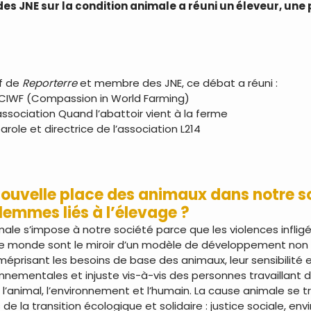
s JNE sur la condition animale a réuni un éleveur, une
f de
Reporterre
et membre des JNE, ce débat a réuni :
 CIWF (Compassion in World Farming)
association Quand l’abattoir vient à la ferme
arole et directrice de l’association L214
nouvelle place des animaux dans notre so
lemmes liés à l’élevage ?
ale s’impose à notre société parce que les violences infligée
le monde sont le miroir d’un modèle de développement non 
 méprisant les besoins de base des animaux, leur sensibilité e
onnementales et injuste vis-à-vis des personnes travaillant
s l’animal, l’environnement et l’humain. La cause animale s
 de la transition écologique et solidaire : justice sociale, en