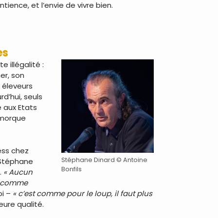
ience, et l’envie de vivre bien.
es
 illégalité :
er, son
s éleveurs
d’hui, seuls
é aux Etats
emorque
ess chez
Stéphane Dinard © Antoine
. Stéphane
Bonfils
.
« Aucun
 comme
oi –
« c’est comme pour le loup, il faut plus
ure qualité.