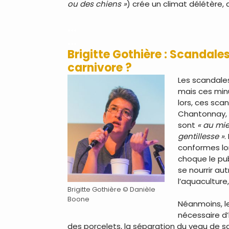
ou des chiens »
) crée un climat délétère,
…
…
Brigitte Gothière : Scandales
carnivore ?
Les scandales
mais ces minu
lors, ces sca
Chantonnay, 2
sont
« au mie
gentillesse »
.
conformes lor
choque le pub
se nourrir au
l’aquaculture
Brigitte Gothière © Danièle
Boone
Néanmoins, le
nécessaire d’
des porcelets, la séparation du veau de s