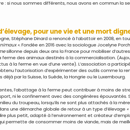
ire : si nous sommes différents, nous avons en commun la sent
’élevage, pour une vie et une mort dign
e, Stéphane Dinard a renoncé à l’abattoir en 2008, en toute
animaux »
. Fondée en 2016 avec la sociologue Jocelyne Porch
rme
sillonne depuis deux ans la France pour mobiliser d’autre
la ferme des animaux destinés à la commercialisation. (Aujour
attus à la ferme en vue d’une vente). L’association a particip
 obtenu l’autorisation d’expérimenter des outils comme la r
s déjà par la Suisse, la Suède, la Hongrie ou le Luxembourg.
ntes, l’abattage à la ferme peut contribuer à moins de str
 transport, ni le confinement avec des congénères épouvantés
milieu du troupeau, lorsqu’ils ne sont plus attachés à la mère
it dans une démarche globale de retour à un type d’élevage
«
ire plus petit, adapté à l’environnement et créateur d’empl
 qui permette de consommer moins de viande, mais de meille