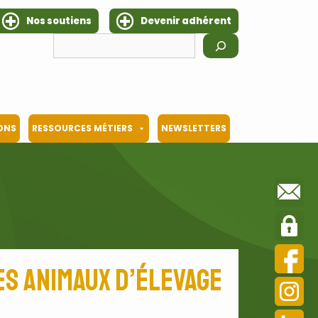
Nos soutiens
Devenir adhérent
Rechercher
IONS
RESSOURCES MÉTIERS
NEWSLETTERS
es animaux d’élevage