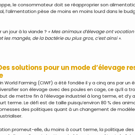
ppe, le consommateur doit se réapproprier son alimentation 
cal, l’alimentation pèse de moins en moins lourd dans le budg
 un jour à la viande ?
« Mes animaux d’élevage ont vocation
 les mangés, de la bactérie au plus gros, c’est ainsi »
.
Des solutions pour un mode d’élevage r
e
 World Farming (CIWF) a été fondée il y a cinq ans par un éleve
versifier son élevage avec des poules en cage, ce qu’il a tro
but de mettre fin à l’élevage industriel à long terme, et d’y 
rt terme. Le défi est de taille puisqu’environ 80 % des anima
romesses des politiques quant à un changement de modèle,
ustrialiser.
iation promeut-elle, du moins à court terme, la politique des