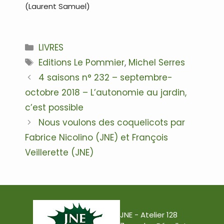
(Laurent Samuel)
…
Catégories
LIVRES
Étiquettes
Editions Le Pommier
,
Michel Serres
Navigation
4 saisons n° 232 – septembre-
des
octobre 2018 – L’autonomie au jardin,
articles
c’est possible
Nous voulons des coquelicots par
Fabrice Nicolino (JNE) et François
Veillerette (JNE)
JNE - Atelier 128