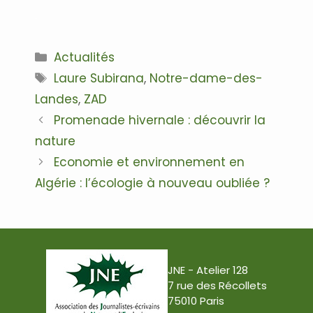
.
Catégories
Actualités
Étiquettes
Laure Subirana
,
Notre-dame-des-
Landes
,
ZAD
Navigation
Promenade hivernale : découvrir la
des
nature
articles
Economie et environnement en
Algérie : l’écologie à nouveau oubliée ?
JNE - Atelier 128
7 rue des Récollets
75010 Paris