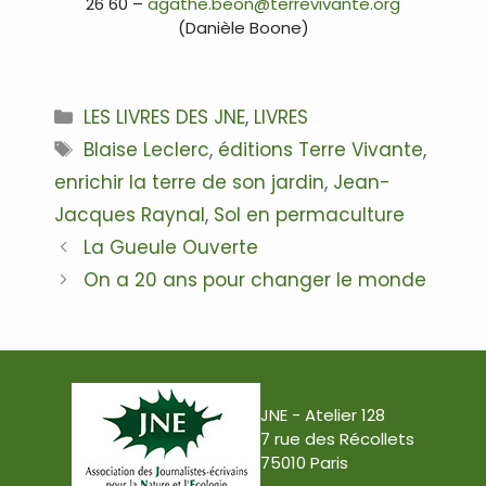
26 60 –
agathe.beon@terrevivante.org
(Danièle Boone)
…
Catégories
LES LIVRES DES JNE
,
LIVRES
Étiquettes
Blaise Leclerc
,
éditions Terre Vivante
,
enrichir la terre de son jardin
,
Jean-
Jacques Raynal
,
Sol en permaculture
Navigation
La Gueule Ouverte
des
On a 20 ans pour changer le monde
articles
JNE - Atelier 128
7 rue des Récollets
75010 Paris