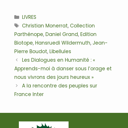
Catégories
LIVRES
Étiquettes
Christian Monerrat
,
Collection
Parthénope
,
Daniel Grand
,
Edition
Biotope
,
Hansruedi Wildermuth
,
Jean-
Pierre Boudot
,
Libellules
Navigation
Les Dialogues en Humanité : «
des
Apprends-moi à danser sous l’orage et
articles
nous vivrons des jours heureux »
A la rencontre des peuples sur
France Inter