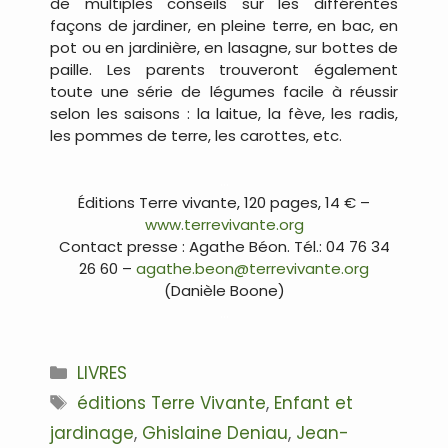
de multiples conseils sur les différentes
façons de jardiner, en pleine terre, en bac, en
pot ou en jardinière, en lasagne, sur bottes de
paille. Les parents trouveront également
toute une série de légumes facile à réussir
selon les saisons : la laitue, la fève, les radis,
les pommes de terre, les carottes, etc.
…
Éditions Terre vivante, 120 pages, 14 € –
www.terrevivante.org
Contact presse : Agathe Béon. Tél.: 04 76 34
26 60 –
agathe.beon@terrevivante.org
(Danièle Boone)
…
Catégories
LIVRES
Étiquettes
éditions Terre Vivante
,
Enfant et
jardinage
,
Ghislaine Deniau
,
Jean-