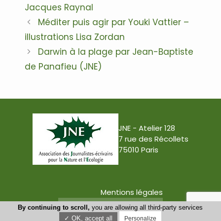
Jacques Raynal
Navigation
Méditer puis agir par Youki Vattier –
des
illustrations Lisa Zordan
articles
Darwin à la plage par Jean-Baptiste
de Panafieu (JNE)
JNE - Atelier 128
7 rue des Récollets
75010 Paris
Mentions légales
Conception : Tabula Rasa
By continuing to scroll,
you are allowing all third-party services
✓ OK, accept all
Personalize