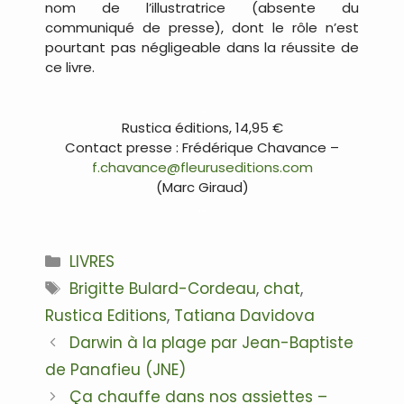
nom de l’illustratrice (absente du
communiqué de presse), dont le rôle n’est
pourtant pas négligeable dans la réussite de
ce livre.
…
Rustica éditions, 14,95 €
Contact presse : Frédérique Chavance –
f.chavance@fleuruseditions.com
(Marc Giraud)
…
Catégories
LIVRES
Étiquettes
Brigitte Bulard-Cordeau
,
chat
,
Rustica Editions
,
Tatiana Davidova
Navigation
Darwin à la plage par Jean-Baptiste
des
de Panafieu (JNE)
articles
Ça chauffe dans nos assiettes –